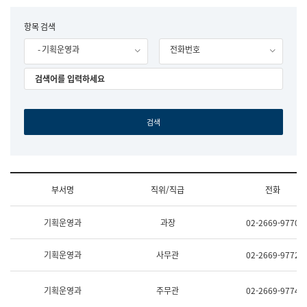
립
국
F
항목 검색
어
o
원
- 기획운영과
전화번호
r
조
m
직
도
국
어
원
원
장
기
획
연
수
부서명
직위/직급
전화
부
기
조
획
기획운영과
과장
02-2669-9770
직
운
및
영
업
과
기획운영과
사무관
02-2669-9772
무
공
소
공
개
언
기획운영과
주무관
02-2669-9774
(부
어
서
과