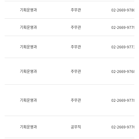
명,
교
직
기획운영과
주무관
02-2669-9780
육
위/
연
직
수
급,
과
기획운영과
주무관
02-2669-9779
전
어
화,
문
담
연
당
기획운영과
주무관
02-2669-9773
구
업
실
무)
어
문
연
기획운영과
주무관
02-2669-9768
구
과
어
문
연
구
기획운영과
주무관
02-2669-9778
과
(사
전
팀)
언
기획운영과
공무직
02-2669-9776
어
정