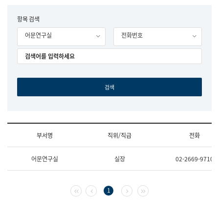
립
국
F
항목 검색
어
o
원
어문연구실
전화번호
r
조
m
직
도
국
어
원
원
장
기
획
연
수
부서명
직위/직급
전화
부
기
조
획
어문연구실
실장
02-2669-9710
직
운
및
영
업
과
무
공
첫 페이지
이전 페이지
다음 페이지
마지막 페이지
1
소
공
개
언
(부
어
서
과