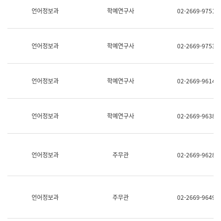
명,
교
언어정보과
학예연구사
02-2669-9751
직
육
위/
연
직
수
급,
과
언어정보과
학예연구사
02-2669-9753
전
어
화,
문
담
연
당
구
언어정보과
학예연구사
02-2669-9614
업
실
무)
어
문
연
언어정보과
학예연구사
02-2669-9638
구
과
어
문
연
언어정보과
주무관
02-2669-9628
구
과
(사
전
팀)
언어정보과
주무관
02-2669-9649
언
어
정