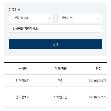
립
국
F
항목 검색
어
o
원
- 언어정보과
전화번호
r
조
m
직
도
국
어
원
원
장
기
획
연
수
부서명
직위/직급
전화
부
기
조
획
언어정보과
과장
02-2669-9750
직
운
및
영
업
과
무
공
언어정보과
학예연구관
02-2669-9754
소
공
개
언
(부
어
서
과