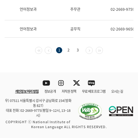
보
과
언어정보과
주무관
02-2669-9759
한
국
어
언어정보과
공무직
02-2669-9650
진
흥
과
수
첫 페이지
이전 페이지
다음 페이지
마지막 페이지
1
2
3
어
점
자
진
흥
과
Youtube
Instagram
Twitter
blog
개인정보 처리 방침
정보공개
저작권 정책
무료 배포 프로그램
오시는 길
바로 가기
문체부와 소속기관
우) 07511 서울특별시 강서구 금낭화로 154(방화
동 827)
대표 전화: 02-2669-9775(평일 9~12시, 13~18
시)
COPYRIGHT ⓒ National Institute of
Korean Language ALL RIGHTS RESERVED.