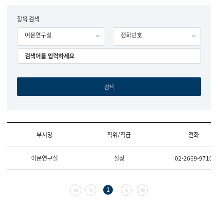
립
국
F
항목 검색
어
o
원
어문연구실
전화번호
r
조
m
직
도
국
어
원
원
장
기
획
연
수
부서명
직위/직급
전화
부
기
조
획
어문연구실
실장
02-2669-9710
직
운
및
영
업
과
무
공
첫 페이지
이전 페이지
다음 페이지
마지막 페이지
1
소
공
개
언
(부
어
서
과