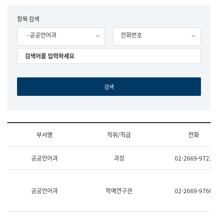
립
국
F
항목 검색
어
o
원
- 공공언어과
전화번호
r
조
m
직
도
국
어
원
원
장
기
획
연
수
부서명
직위/직급
전화
부
기
조
획
공공언어과
과장
02-2669-9721
직
운
및
영
업
과
무
공
공공언어과
학예연구관
02-2669-9766
소
공
개
언
(부
어
서
과