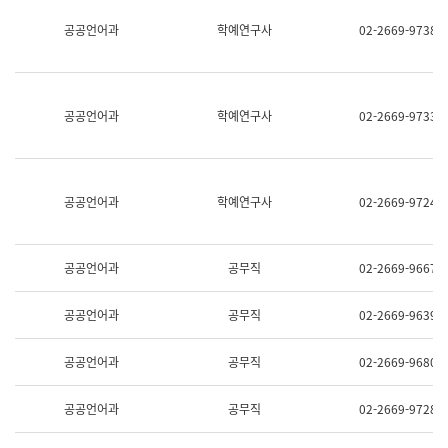
명,
교
공공언어과
학예연구사
02-2669-9738
직
육
위/
연
직
수
급,
과
전
어
공공언어과
학예연구사
02-2669-9733
화,
문
담
연
당
구
업
실
무)
어
공공언어과
학예연구사
02-2669-9724
문
연
구
과
공공언어과
공무직
02-2669-9667
어
문
연
공공언어과
공무직
02-2669-9639
구
과
(사
공공언어과
공무직
02-2669-9680
전
팀)
언
공공언어과
공무직
02-2669-9728
어
정