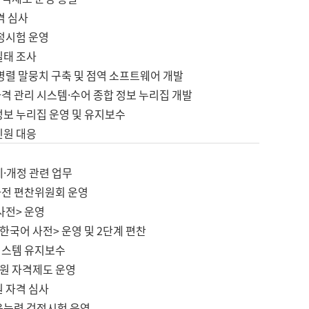
격 심사
검정시험 운영
실태 조사
병렬 말뭉치 구축 및 점역 소프트웨어 개발
격 관리 시스템·수어 종합 정보 누리집 개발
정보 누리집 운영 및 유지보수
민원 대응
제·개정 관련 업무
사전 편찬위원회 운영
사전> 운영
한국어 사전> 운영 및 2단계 편찬
시스템 유지보수
원 자격제도 운영
원 자격 심사
육능력 검정시험 운영