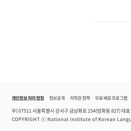
개인정보 처리 방침
정보공개
저작권 정책
무료 배포 프로그램
우) 07511 서울특별시 강서구 금낭화로 154(방화동 827)
대표 
COPYRIGHT ⓒ National Institute of Korean Lan