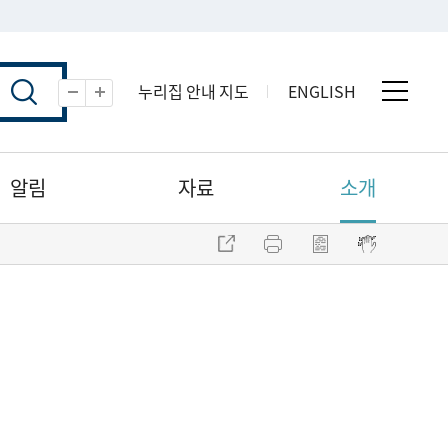
누리집 안내 지도
ENGLISH
전체 
축소
확대
알림
자료
소개
주소 복사
프린트
점자파일 내려받기
점자뷰어 보