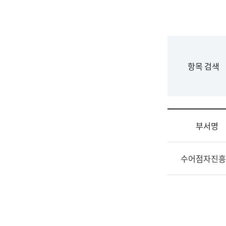
국
립
국
어
원
F
항목 검색
조
o
직
r
도
m
국
어
부서명
원
원
조
장
수어점자진흥
직
기
및
획
업
연
무
수
소
부
개
기