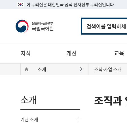
이 누리집은 대한민국 공식 전자정부 누리집입니다.
통
합
검
색
주
지식
개선
교육
메
뉴
현
Home
소개
조직·사업 소개
바로가기
재
위
치:
소개
조직과 
기관 소개