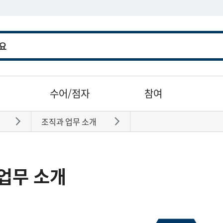
수어/점자
참여
조직과 업무 소개
바로가기
바로가기
업무 소개