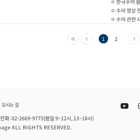
ㅇ 한국수어 활
ㅇ 수어 영상 
ㅇ 수어 관련 
첫 페이지
이전 페이지
1
2
Yout
오시는 길
전화: 02-2669-9775(평일 9~12시, 13~18시)
guage ALL RIGHTS RESERVED.