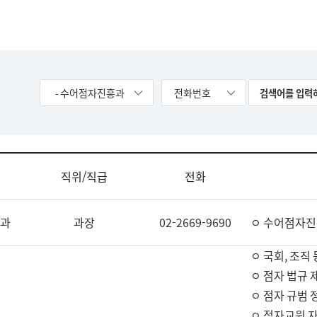
- 수어점자진흥과
전화번호
직위/직급
전화
과
과장
02-2669-9690
ㅇ 수어점자진
ㅇ 국회, 조직 
ㅇ 점자 법규 
ㅇ 점자 규범 
ㅇ 점자교원 