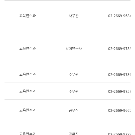
명,
교
직
육
위/
연
교육연수과
사무관
02-2669-9684
직
수
급,
과
전
어
화,
문
담
연
당
구
교육연수과
학예연구사
02-2669-9735
업
실
무)
어
문
연
구
교육연수과
주무관
02-2669-9736
과
어
문
교육연수과
주무관
02-2669-9758
연
구
과
(사
교육연수과
공무직
02-2669-9662
전
팀)
언
어
정
교육연수과
공무직
02-2669-9729