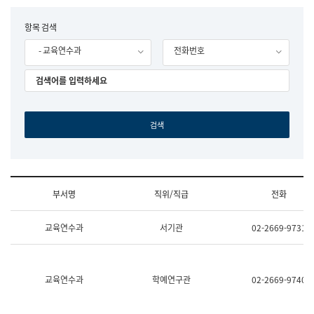
립
국
F
항목 검색
어
o
원
- 교육연수과
전화번호
r
조
m
직
도
국
어
원
원
장
기
획
연
수
부서명
직위/직급
전화
부
기
조
획
교육연수과
서기관
02-2669-9731
직
운
및
영
업
과
무
공
소
공
교육연수과
학예연구관
02-2669-9740
개
언
(부
어
서
과