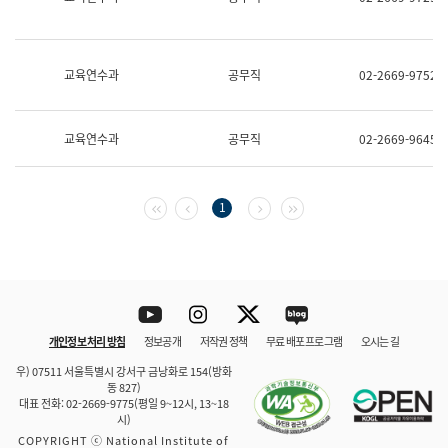
보
과
한
국
교육연수과
공무직
02-2669-9752
어
진
흥
과
교육연수과
공무직
02-2669-9645
수
어
점
자
첫 페이지
이전 페이지
다음 페이지
마지막 페이지
1
진
흥
과
Youtube
Instagram
Twitter
blog
개인정보 처리 방침
정보공개
저작권 정책
무료 배포 프로그램
오시는 길
바로 가기
문체부와 소속기관
우) 07511 서울특별시 강서구 금낭화로 154(방화
동 827)
대표 전화: 02-2669-9775(평일 9~12시, 13~18
시)
COPYRIGHT ⓒ National Institute of