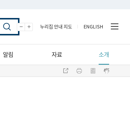
누리집 안내 지도
ENGLISH
전체 
축소
확대
알림
자료
소개
주소 복사
프린트
점자파일 내려받기
점자뷰어 보