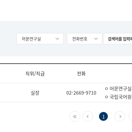
어문연구실
전화번호
직위/직급
전화
ㅇ 어문연구실
실장
02-2669-9710
ㅇ 국립국어원
첫 페이지
이전 페이지
다
1