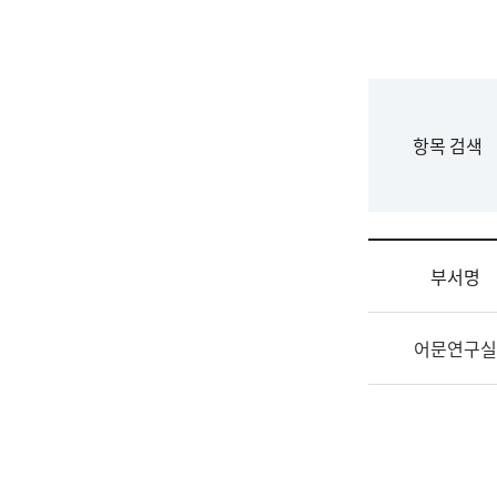
국
립
국
어
원
F
항목 검색
조
o
직
r
도
m
국
어
부서명
원
원
조
장
어문연구실
직
기
및
획
업
연
무
수
소
부
개
기