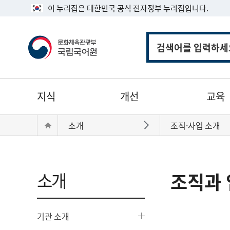
이 누리집은 대한민국 공식 전자정부 누리집입니다.
통
합
검
색
주
지식
개선
교육
메
뉴
현
Home
소개
조직·사업 소개
바로가기
재
위
치:
소개
조직과 
기관 소개