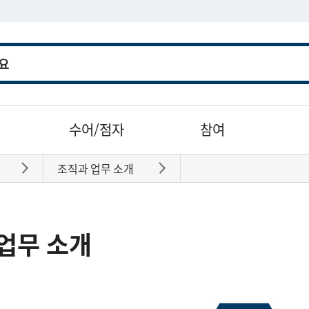
수어/점자
참여
조직과 업무 소개
바로가기
바로가기
업무 소개