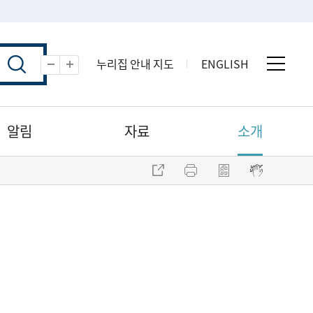
누리집 안내 지도
ENGLISH
전체 
축소
확대
알림
자료
소개
주소 복사
프린트
점자파일 내려받기
점자뷰어 보