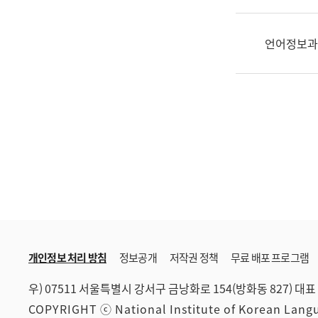
한
국
어
언어정보과
진
흥
과
수
어
점
자
진
흥
과
개인정보 처리 방침
정보공개
저작권 정책
무료 배포 프로그램
우) 07511 서울특별시 강서구 금낭화로 154(방화동 827)
대표 
COPYRIGHT ⓒ National Institute of Korean Lan