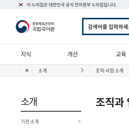
이 누리집은 대한민국 공식 전자정부 누리집입니다.
통
합
검
색
주
지식
개선
교육
메
뉴
현
Home
소개
조직·사업 소개
바로가기
재
위
치:
소개
조직과 
기관 소개