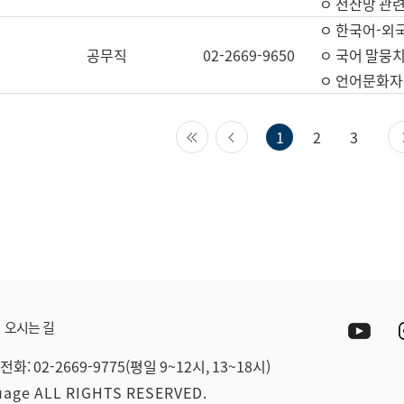
ㅇ 전산망 관련
ㅇ 한국어-외
공무직
02-2669-9650
ㅇ 국어 말뭉치
ㅇ 언어문화자원
첫 페이지
이전 페이지
1
2
3
Yout
오시는 길
전화: 02-2669-9775(평일 9~12시, 13~18시)
guage ALL RIGHTS RESERVED.