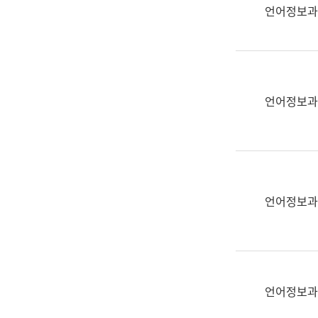
실
언어정보과
어
문
연
구
과
언어정보과
어
문
연
구
과
(사
언어정보과
전
팀)
언
어
정
언어정보과
보
과