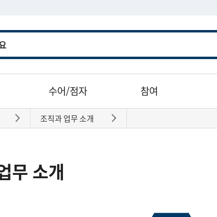
수어/점자
참여
조직과 업무 소개
바로가기
바로가기
업무 소개