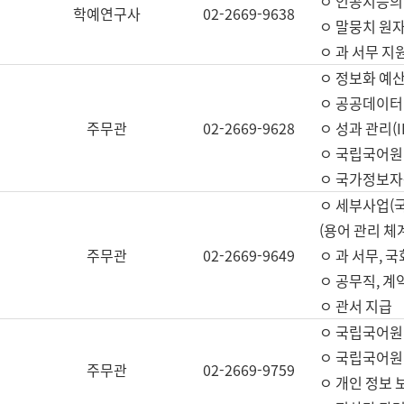
ㅇ 인공지능의
학예연구사
02-2669-9638
ㅇ 말뭉치 원자
ㅇ 과 서무 지
ㅇ 정보화 예산
ㅇ 공공데이터 
주무관
02-2669-9628
ㅇ 성과 관리(
ㅇ 국립국어원
ㅇ 국가정보자
ㅇ 세부사업(
(용어 관리 체
주무관
02-2669-9649
ㅇ 과 서무, 
ㅇ 공무직, 계
ㅇ 관서 지급
ㅇ 국립국어원
ㅇ 국립국어원
주무관
02-2669-9759
ㅇ 개인 정보 