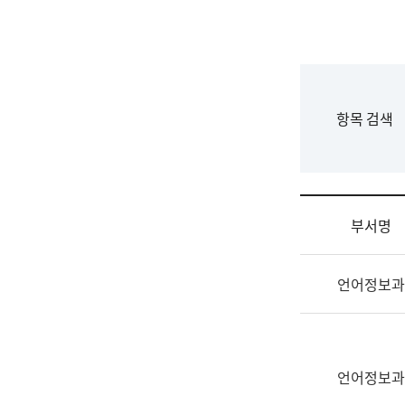
국
립
국
어
원
F
항목 검색
조
o
직
r
도
m
국
어
부서명
원
원
조
장
언어정보과
직
기
및
획
업
연
무
수
소
언어정보과
부
개
기