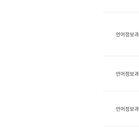
(부
획
서
운
명,
영
직
과
위/
언어정보과
공
직
공
급,
언
전
어
화,
과
담
교
언어정보과
당
육
업
연
무)
수
과
언어정보과
어
문
연
구