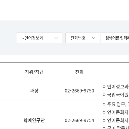
- 언어정보과
전화번호
직위/직급
전화
ㅇ 언어정보과
과장
02-2669-9750
ㅇ 국립국어원
ㅇ 주요 업무,
ㅇ 언어문화자
학예연구관
02-2669-9754
ㅇ 언어문화자
ㅇ 국어 말뭉치