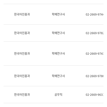
명,
교
직
육
위/
연
한국어진흥과
학예연구사
02-2669-9744
직
수
급,
과
전
어
화,
문
담
연
한국어진흥과
학예연구사
02-2669-9782
당
구
업
실
무)
어
문
연
한국어진흥과
학예연구사
02-2669-9743
구
과
어
문
연
한국어진흥과
학예연구사
02-2669-9786
구
과
(사
전
팀)
한국어진흥과
공무직
02-2669-9631
언
어
정