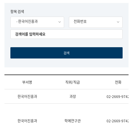
립
국
F
항목 검색
어
o
원
- 한국어진흥과
전화번호
r
조
m
직
도
국
어
원
원
장
기
획
연
수
부서명
직위/직급
전화
부
기
조
획
한국어진흥과
과장
02-2669-9742
직
운
및
영
업
과
무
공
소
공
한국어진흥과
학예연구관
02-2669-9742
개
언
(부
어
서
과