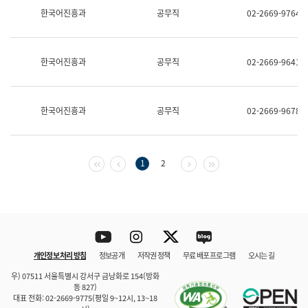
보
한국어진흥과
공무직
02-2669-9764
과
한
국
어
한국어진흥과
공무직
02-2669-9641
진
흥
과
수
한국어진흥과
공무직
02-2669-9678
어
점
자
진
흥
첫 페이지
이전 페이지
다음 페이지
마지막 페이지
1
2
과
Youtube
Instagram
Twitter
blog
개인정보 처리 방침
정보공개
저작권 정책
무료 배포 프로그램
오시는 길
바로 가기
문체부와 소속기관
우) 07511 서울특별시 강서구 금낭화로 154(방화
동 827)
대표 전화: 02-2669-9775(평일 9~12시, 13~18