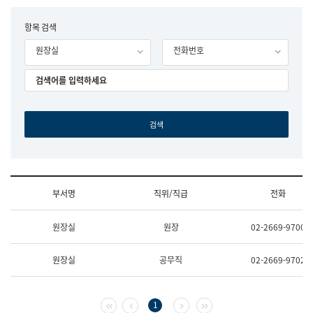
립
국
F
항목 검색
어
o
원
원장실
전화번호
r
조
m
직
도
국
어
원
원
장
기
획
연
수
부서명
직위/직급
전화
부
기
조
획
원장실
원장
02-2669-9700
직
운
및
영
업
과
원장실
공무직
02-2669-9702
무
공
소
공
개
언
(부
어
첫 페이지
이전 페이지
다음 페이지
마지막 페이지
1
서
과