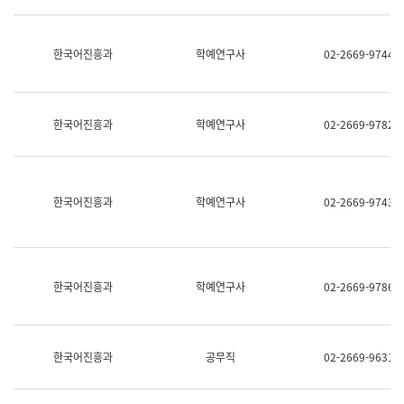
명,
교
직
육
위/
연
한국어진흥과
학예연구사
02-2669-9744
직
수
급,
과
전
어
화,
문
담
연
한국어진흥과
학예연구사
02-2669-9782
당
구
업
실
무)
어
문
연
한국어진흥과
학예연구사
02-2669-9743
구
과
어
문
연
한국어진흥과
학예연구사
02-2669-9786
구
과
(사
전
팀)
한국어진흥과
공무직
02-2669-9631
언
어
정