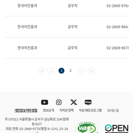
보
한국어진흥과
공무직
02-2669-9764
과
한
국
어
한국어진흥과
공무직
02-2669-9641
진
흥
과
수
한국어진흥과
공무직
02-2669-9678
어
점
자
진
흥
첫 페이지
이전 페이지
다음 페이지
마지막 페이지
1
2
과
Youtube
Instagram
Twitter
blog
개인정보 처리 방침
정보공개
저작권 정책
무료 배포 프로그램
오시는 길
바로 가기
문체부와 소속기관
우) 07511 서울특별시 강서구 금낭화로 154(방화
동 827)
대표 전화: 02-2669-9775(평일 9~12시, 13~18