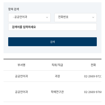
립
국
F
항목 검색
어
o
원
- 공공언어과
전화번호
r
조
m
직
도
국
어
원
원
장
기
획
연
수
부서명
직위/직급
전화
부
기
조
획
공공언어과
과장
02-2669-9721
직
운
및
영
업
과
무
공
공공언어과
학예연구관
02-2669-9766
소
공
개
언
(부
어
서
과