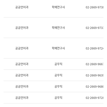
명,
교
공공언어과
학예연구사
02-2669-9738
직
육
위/
연
직
수
급,
과
전
어
공공언어과
학예연구사
02-2669-9733
화,
문
담
연
당
구
업
실
무)
어
공공언어과
학예연구사
02-2669-9724
문
연
구
과
공공언어과
공무직
02-2669-9667
어
문
연
공공언어과
공무직
02-2669-9639
구
과
(사
공공언어과
공무직
02-2669-9680
전
팀)
언
공공언어과
공무직
02-2669-9728
어
정