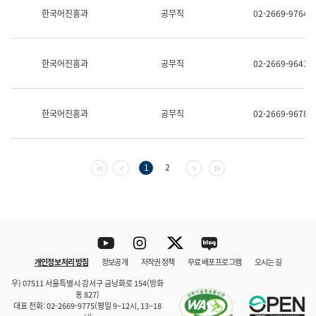
보
한국어진흥과
공무직
02-2669-9764
과
한
국
어
한국어진흥과
공무직
02-2669-9641
진
흥
과
수
한국어진흥과
공무직
02-2669-9678
어
점
자
진
흥
첫 페이지
이전 페이지
다음 페이지
마지막 페이지
1
2
과
Youtube
Instagram
Twitter
blog
개인정보 처리 방침
정보공개
저작권 정책
무료 배포 프로그램
오시는 길
바로 가기
문체부와 소속기관
우) 07511 서울특별시 강서구 금낭화로 154(방화
동 827)
대표 전화: 02-2669-9775(평일 9~12시, 13~18