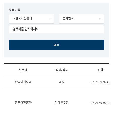
립
국
F
항목 검색
어
o
원
- 한국어진흥과
전화번호
r
조
m
직
도
국
어
원
원
장
기
획
연
수
부서명
직위/직급
전화
부
기
조
획
한국어진흥과
과장
02-2669-9742
직
운
및
영
업
과
무
공
소
공
한국어진흥과
학예연구관
02-2669-9742
개
언
(부
어
서
과