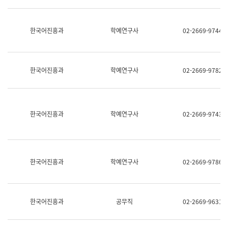
명,
교
직
육
위/
연
한국어진흥과
학예연구사
02-2669-9744
직
수
급,
과
전
어
화,
문
담
연
한국어진흥과
학예연구사
02-2669-9782
당
구
업
실
무)
어
문
연
한국어진흥과
학예연구사
02-2669-9743
구
과
어
문
연
한국어진흥과
학예연구사
02-2669-9786
구
과
(사
전
팀)
한국어진흥과
공무직
02-2669-9631
언
어
정