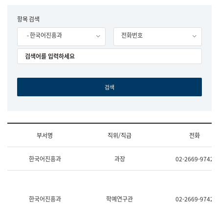
립
국
F
항목 검색
어
o
원
- 한국어진흥과
전화번호
r
조
m
직
도
국
어
원
원
장
기
획
연
수
부서명
직위/직급
전화
부
기
조
획
한국어진흥과
과장
02-2669-9742
직
운
및
영
업
과
무
공
소
공
한국어진흥과
학예연구관
02-2669-9742
개
언
(부
어
서
과