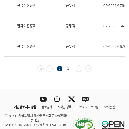
보
한국어진흥과
공무직
02-2669-9764
과
한
국
어
한국어진흥과
공무직
02-2669-9641
진
흥
과
수
한국어진흥과
공무직
02-2669-9678
어
점
자
진
흥
첫 페이지
이전 페이지
다음 페이지
마지막 페이지
1
2
과
Youtube
Instagram
Twitter
blog
개인정보 처리 방침
정보공개
저작권 정책
무료 배포 프로그램
오시는 길
바로 가기
문체부와 소속기관
우) 07511 서울특별시 강서구 금낭화로 154(방화
동 827)
대표 전화: 02-2669-9775(평일 9~12시, 13~18