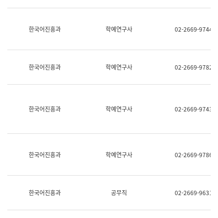
명,
교
직
육
위/
연
한국어진흥과
학예연구사
02-2669-9744
직
수
급,
과
전
어
화,
문
담
연
한국어진흥과
학예연구사
02-2669-9782
당
구
업
실
무)
어
문
연
한국어진흥과
학예연구사
02-2669-9743
구
과
어
문
연
한국어진흥과
학예연구사
02-2669-9786
구
과
(사
전
팀)
한국어진흥과
공무직
02-2669-9631
언
어
정