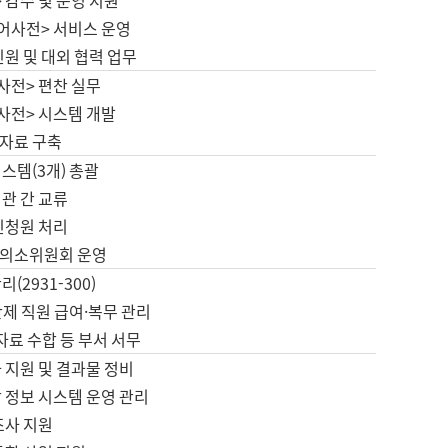
 감수 및 운영 지원
국어사전> 서비스 운영
민원 및 대외 협력 업무
사전> 편찬 실무
사전> 시스템 개발
자료 구축
스템(3개) 총괄
관 간 교류
민청원 처리
의소위원회 운영
(2931-300)
제 직원 급여·복무 관리
 자료 수합 등 부서 서무
 지원 및 결과물 정비
 정보 시스템 운영 관리
조사 지원