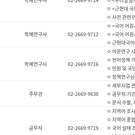
학예연구사
02-2669-9714
ㅇ <우리말샘>
ㅇ <근현대 
ㅇ 사전 관련 
ㅇ <국어 어원
학예연구사
02-2669-9712
ㅇ <국어 어원
ㅇ 근현대국어
ㅇ 어문연구 시
ㅇ 언어정책 기
학예연구사
02-2669-9716
ㅇ 민원 및 국
ㅇ 정책연구심
ㅇ 세부사업 관리
주무관
02-2669-9630
ㅇ 공무직·기간
ㅇ 문서 수발,
ㅇ 지역어 조사
ㅇ 지역어 종합
공무직
02-2669-9719
ㅇ 국어 실태 