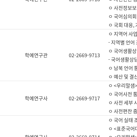
ㅇ 사전정보보
ㅇ 국어심의회
ㅇ 국회 대응,
ㅇ 지역어 사
- 지역별 언어
ㅇ 국어생활상
학예연구관
02-2669-9713
- 국어생활상담
ㅇ 남북 언어 
ㅇ 예산 및 결산(
ㅇ <우리말샘>
ㅇ 국어사전 통
학예연구사
02-2669-9717
ㅇ 사전 세부 사
ㅇ 사전편찬 
ㅇ 국어 실태 
ㅇ <표준국어