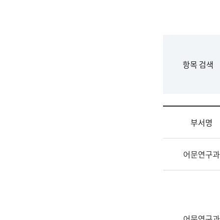
국
립
국
어
원
F
항목 검색
조
o
직
r
도
m
국
어
부서명
원
원
조
장
어문연구과
직
기
및
획
업
연
무
수
소
부
개
기
어문연구과