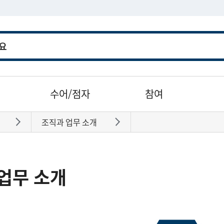
수어/점자
참여
조직과 업무 소개
바로가기
바로가기
업무 소개