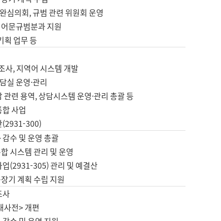
완심의회, 규범 관련 위원회 운영
 어문규범분과 지원
 기획 업무 등
업
 조사, 지역어 시스템 개발
담실 운영·관리
 관련 용역, 상담시스템 운영·관리 총괄 등
통합 사업
2931-300)
 감수 및 운영 총괄
합 시스템 관리 및 운영
업(2931-305) 관리 및 예결산
중장기 계획 수립 지원
조사
대사전> 개편