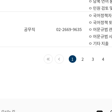
ㅇ 남북 언어 
ㅇ 민원 검토 
ㅇ 국어정책자
ㅇ 국어정책 
공무직
02-2669-9635
ㅇ 어문규범 
ㅇ 어문규범 
ㅇ 기타 지출
첫 페이지
이전 페이지
1
2
3
4
Yout
오시는 길