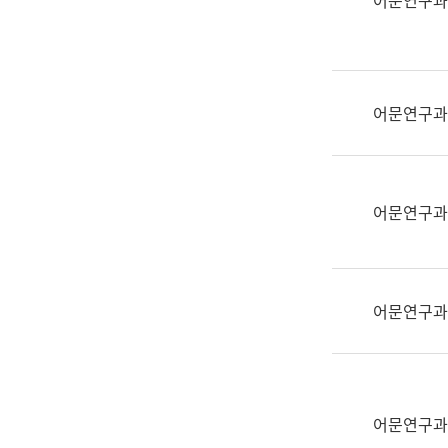
어문연구과
실
어
문
연
구
어문연구과
과
어
문
연
어문연구과
구
과
(사
전
어문연구과
팀)
언
어
정
보
어문연구과
과