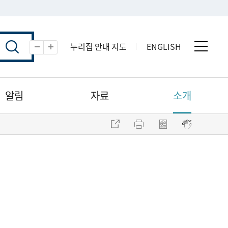
누리집 안내 지도
ENGLISH
전체 
축소
확대
알림
자료
소개
주소 복사
프린트
점자파일 내려받기
점자뷰어 보