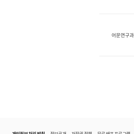
한
국
어
진
흥
어문연구과
과
수
어
점
자
진
흥
과
개인정보 처리 방침
정보공개
저작권 정책
무료 배포 프로그램