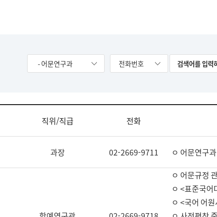
- 어문연구과
전화번호
직위/직급
전화
과장
02-2669-9711
ㅇ 어문연구과
ㅇ 어문규정 
ㅇ <표준국어
ㅇ <국어 어원
학예연구관
02-2669-9718
ㅇ 사전편찬 