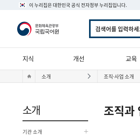
이 누리집은 대한민국 공식 전자정부 누리집입니다.
통
합
검
색
주
지식
개선
교육
메
뉴
현
Home
소개
조직·사업 소개
바로가기
재
위
치:
소개
조직과 
기관 소개