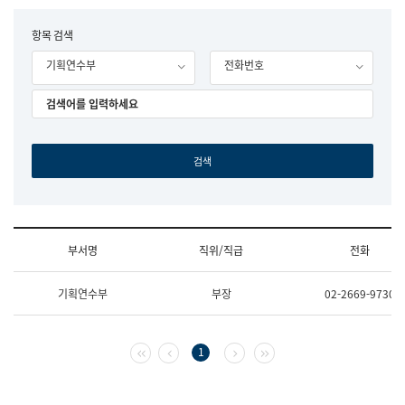
립
국
F
항목 검색
어
o
원
기획연수부
전화번호
r
조
m
직
도
국
어
원
원
장
기
획
연
수
부서명
직위/직급
전화
부
기
조
획
기획연수부
부장
02-2669-9730
직
운
및
영
업
과
무
공
첫 페이지
이전 페이지
다음 페이지
마지막 페이지
1
소
공
개
언
(부
어
서
과