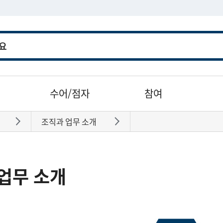
수어/점자
참여
조직과 업무 소개
바로가기
바로가기
업무 소개