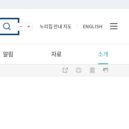
누리집 안내 지도
ENGLISH
전체 
축소
확대
알림
자료
소개
주소 복사
프린트
점자파일 내려받기
점자뷰어 보