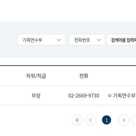
기획연수부
전화번호
직위/직급
전화
부장
02-2669-9730
ㅇ 기획연수부
첫 페이지
이전 페이지
다
1