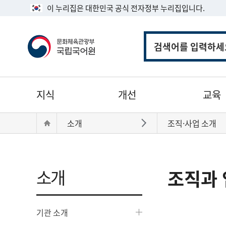
이 누리집은 대한민국 공식 전자정부 누리집입니다.
통
합
검
색
주
지식
개선
교육
메
뉴
현
Home
소개
조직·사업 소개
바로가기
재
위
치:
소개
조직과 
기관 소개