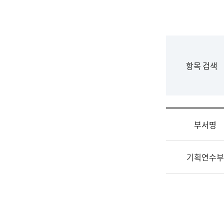
국
립
국
어
원
F
항목 검색
조
o
직
r
도
m
국
어
부서명
원
원
조
장
기획연수부
직
기
및
획
업
연
무
수
소
부
개
기