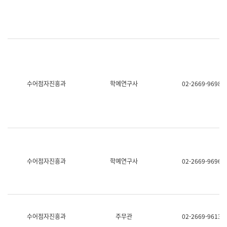
명,
교
직
육
위/
연
직
수
급,
과
전
어
화,
문
담
연
당
구
수어점자진흥과
학예연구사
02-2669-9698
업
실
무)
어
문
연
구
과
어
문
연
수어점자진흥과
학예연구사
02-2669-9696
구
과
(사
전
팀)
언
어
수어점자진흥과
주무관
02-2669-9613
정