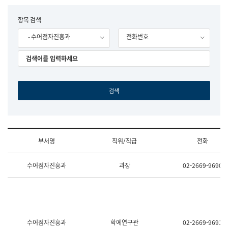
립
국
F
항목 검색
어
o
원
- 수어점자진흥과
전화번호
r
조
m
직
도
국
어
원
원
장
기
획
연
수
부서명
직위/직급
전화
부
기
조
획
수어점자진흥과
과장
02-2669-9690
직
운
및
영
업
과
무
공
소
공
개
언
(부
어
수어점자진흥과
학예연구관
02-2669-9691
서
과