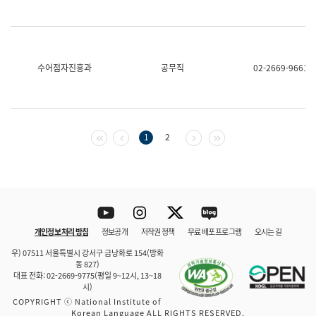
수어점자진흥과
공무직
02-2669-9661
첫 페이지
이전 페이지
다음 페이지
마지막 페이지
1
2
Youtube
Instagram
Twitter
blog
개인정보 처리 방침
정보공개
저작권 정책
무료 배포 프로그램
오시는 길
바로 가기
문체부와 소속기관
우) 07511 서울특별시 강서구 금낭화로 154(방화
동 827)
대표 전화: 02-2669-9775(평일 9~12시, 13~18
시)
COPYRIGHT ⓒ National Institute of
Korean Language ALL RIGHTS RESERVED.