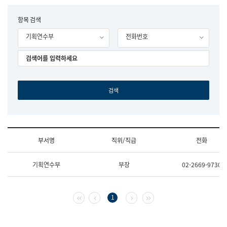
립
국
F
항목 검색
어
o
원
기획연수부
전화번호
r
조
m
직
도
국
어
원
원
장
기
획
연
수
부서명
직위/직급
전화
부
기
조
획
기획연수부
부장
02-2669-9730
직
운
및
영
업
과
무
공
첫 페이지
이전 페이지
다음 페이지
마지막 페이지
1
소
공
개
언
(부
어
서
과