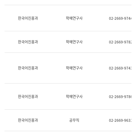
명,
교
직
육
위/
연
한국어진흥과
학예연구사
02-2669-9744
직
수
급,
과
전
어
화,
문
담
연
한국어진흥과
학예연구사
02-2669-9782
당
구
업
실
무)
어
문
연
한국어진흥과
학예연구사
02-2669-9743
구
과
어
문
연
한국어진흥과
학예연구사
02-2669-9786
구
과
(사
전
팀)
한국어진흥과
공무직
02-2669-9631
언
어
정