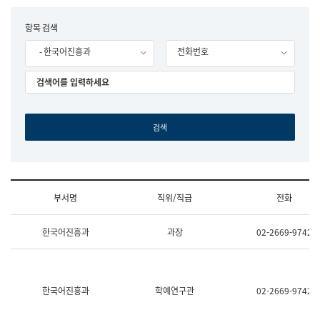
립
국
F
항목 검색
어
o
원
- 한국어진흥과
전화번호
r
조
m
직
도
국
어
원
원
장
기
획
연
수
부서명
직위/직급
전화
부
기
조
획
한국어진흥과
과장
02-2669-9742
직
운
및
영
업
과
무
공
소
공
한국어진흥과
학예연구관
02-2669-9742
개
언
(부
어
서
과