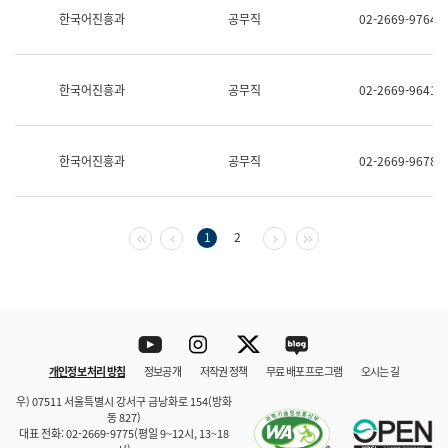
보
한국어진흥과
공무직
02-2669-9764
과
한
국
어
한국어진흥과
공무직
02-2669-9641
진
흥
과
수
한국어진흥과
공무직
02-2669-9678
어
점
자
진
흥
첫 페이지
이전 페이지
다음 페이지
마지막 페이지
1
2
과
Youtube
Instagram
Twitter
blog
개인정보 처리 방침
정보공개
저작권 정책
무료 배포 프로그램
오시는 길
바로 가기
문체부와 소속기관
우) 07511 서울특별시 강서구 금낭화로 154(방화
동 827)
대표 전화: 02-2669-9775(평일 9~12시, 13~18