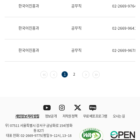
보
한국어진흥과
공무직
02-2669-9764
과
한
국
어
한국어진흥과
공무직
02-2669-9641
진
흥
과
수
한국어진흥과
공무직
02-2669-9678
어
점
자
진
흥
첫 페이지
이전 페이지
다음 페이지
마지막 페이지
1
2
과
Youtube
Instagram
Twitter
blog
개인정보 처리 방침
정보공개
저작권 정책
무료 배포 프로그램
오시는 길
바로 가기
문체부와 소속기관
우) 07511 서울특별시 강서구 금낭화로 154(방화
동 827)
대표 전화: 02-2669-9775(평일 9~12시, 13~18