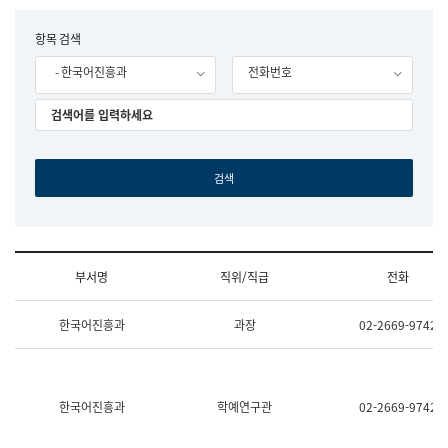
립
국
F
항목 검색
어
o
원
- 한국어진흥과
전화번호
r
조
m
직
도
국
어
원
원
장
기
획
연
수
부서명
직위/직급
전화
부
기
조
획
한국어진흥과
과장
02-2669-9742
직
운
및
영
업
과
무
공
소
공
한국어진흥과
학예연구관
02-2669-9742
개
언
(부
어
서
과