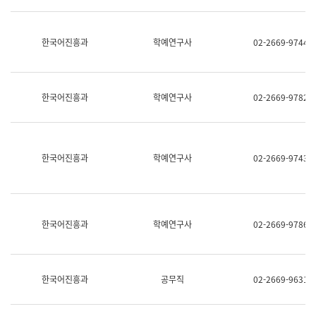
명,
교
직
육
위/
연
한국어진흥과
학예연구사
02-2669-9744
직
수
급,
과
전
어
화,
문
담
연
한국어진흥과
학예연구사
02-2669-9782
당
구
업
실
무)
어
문
연
한국어진흥과
학예연구사
02-2669-9743
구
과
어
문
연
한국어진흥과
학예연구사
02-2669-9786
구
과
(사
전
팀)
한국어진흥과
공무직
02-2669-9631
언
어
정