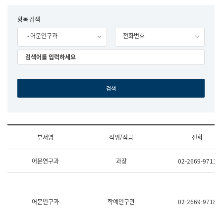
립
국
F
항목 검색
어
o
원
- 어문연구과
전화번호
r
조
m
직
도
국
어
원
원
장
기
획
연
수
부서명
직위/직급
전화
부
기
조
획
어문연구과
과장
02-2669-9711
직
운
및
영
업
과
무
공
소
공
어문연구과
학예연구관
02-2669-9718
개
언
(부
어
서
과