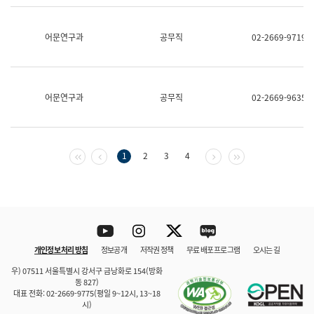
보
과
한
어문연구과
공무직
02-2669-9719
국
어
진
흥
과
어문연구과
공무직
02-2669-9635
수
어
점
자
진
첫 페이지
이전 페이지
다음 페이지
마지막 페이지
1
2
3
4
흥
과
Youtube
Instagram
Twitter
blog
개인정보 처리 방침
정보공개
저작권 정책
무료 배포 프로그램
오시는 길
바로 가기
문체부와 소속기관
우) 07511 서울특별시 강서구 금낭화로 154(방화
동 827)
대표 전화: 02-2669-9775(평일 9~12시, 13~18
시)