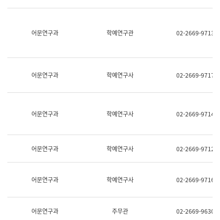
명,
교
직
육
위/
연
직
어문연구과
학예연구관
02-2669-9713
수
급,
과
전
어
화,
문
담
연
당
구
어문연구과
학예연구사
02-2669-9717
업
실
무)
어
문
연
어문연구과
학예연구사
02-2669-9714
구
과
어
문
어문연구과
학예연구사
02-2669-9712
연
구
과
(사
어문연구과
학예연구사
02-2669-9716
전
팀)
언
어
어문연구과
주무관
02-2669-9630
정