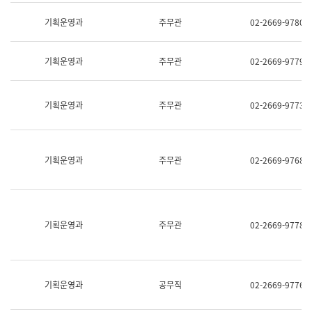
명,
교
직
기획운영과
주무관
02-2669-9780
육
위/
연
직
수
급,
과
기획운영과
주무관
02-2669-9779
전
어
화,
문
담
연
당
기획운영과
주무관
02-2669-9773
구
업
실
무)
어
문
연
기획운영과
주무관
02-2669-9768
구
과
어
문
연
구
기획운영과
주무관
02-2669-9778
과
(사
전
팀)
언
기획운영과
공무직
02-2669-9776
어
정