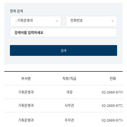
립
국
F
항목 검색
어
o
원
- 기획운영과
전화번호
r
조
m
직
도
국
어
원
원
장
기
획
연
수
부서명
직위/직급
전화
부
기
조
획
기획운영과
과장
02-2669-9770
직
운
및
영
업
과
기획운영과
사무관
02-2669-9772
무
공
소
공
개
언
기획운영과
주무관
02-2669-9774
(부
어
서
과