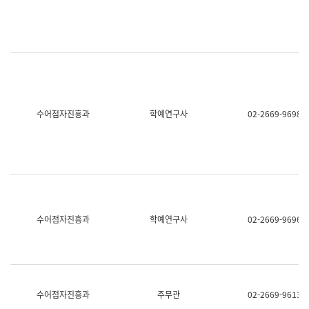
명,
교
직
육
위/
연
직
수
급,
과
전
어
화,
문
담
연
당
구
수어점자진흥과
학예연구사
02-2669-9698
업
실
무)
어
문
연
구
과
어
문
연
수어점자진흥과
학예연구사
02-2669-9696
구
과
(사
전
팀)
언
어
수어점자진흥과
주무관
02-2669-9613
정