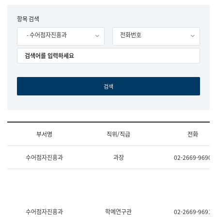
립
국
F
항목 검색
어
o
원
- 수어점자진흥과
전화번호
r
조
m
직
도
국
어
원
원
장
기
획
연
수
부서명
직위/직급
전화
부
기
조
획
수어점자진흥과
과장
02-2669-9690
직
운
및
영
업
과
무
공
소
공
개
언
(부
어
수어점자진흥과
학예연구관
02-2669-9691
서
과