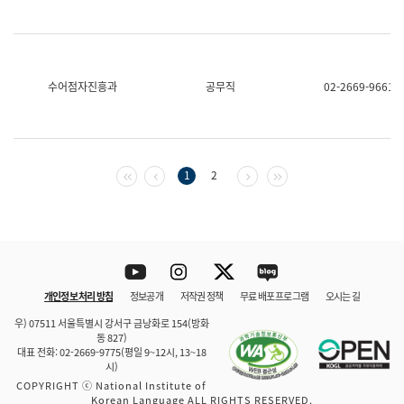
수어점자진흥과
공무직
02-2669-9661
첫 페이지
이전 페이지
다음 페이지
마지막 페이지
1
2
Youtube
Instagram
Twitter
blog
개인정보 처리 방침
정보공개
저작권 정책
무료 배포 프로그램
오시는 길
바로 가기
문체부와 소속기관
우) 07511 서울특별시 강서구 금낭화로 154(방화
동 827)
대표 전화: 02-2669-9775(평일 9~12시, 13~18
시)
COPYRIGHT ⓒ National Institute of
Korean Language ALL RIGHTS RESERVED.