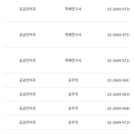
명,
교
공공언어과
학예연구사
02-2669-9738
직
육
위/
연
직
수
급,
과
전
어
공공언어과
학예연구사
02-2669-9733
화,
문
담
연
당
구
업
실
무)
어
공공언어과
학예연구사
02-2669-9724
문
연
구
과
공공언어과
공무직
02-2669-9667
어
문
연
공공언어과
공무직
02-2669-9639
구
과
(사
공공언어과
공무직
02-2669-9680
전
팀)
언
공공언어과
공무직
02-2669-9728
어
정