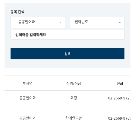
립
국
F
항목 검색
어
o
원
- 공공언어과
전화번호
r
조
m
직
도
국
어
원
원
장
기
획
연
수
부서명
직위/직급
전화
부
기
조
획
공공언어과
과장
02-2669-9721
직
운
및
영
업
과
무
공
공공언어과
학예연구관
02-2669-9766
소
공
개
언
(부
어
서
과