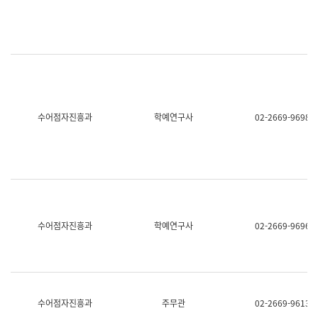
명,
교
직
육
위/
연
직
수
급,
과
전
어
화,
문
담
연
당
구
수어점자진흥과
학예연구사
02-2669-9698
업
실
무)
어
문
연
구
과
어
문
연
수어점자진흥과
학예연구사
02-2669-9696
구
과
(사
전
팀)
언
어
수어점자진흥과
주무관
02-2669-9613
정