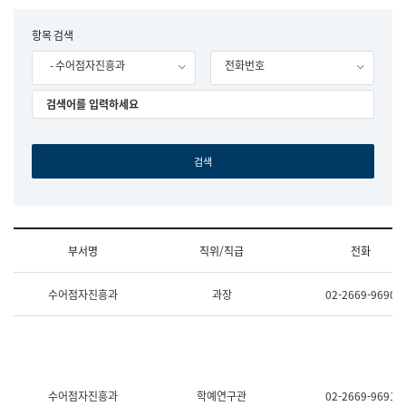
립
국
F
항목 검색
어
o
원
- 수어점자진흥과
전화번호
r
조
m
직
도
국
어
원
원
장
기
획
연
수
부서명
직위/직급
전화
부
기
조
획
수어점자진흥과
과장
02-2669-9690
직
운
및
영
업
과
무
공
소
공
개
언
(부
어
수어점자진흥과
학예연구관
02-2669-9691
서
과