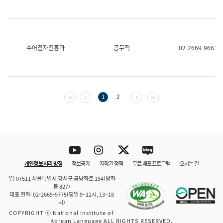
수어점자진흥과
공무직
02-2669-9661
첫 페이지
이전 페이지
다음 페이지
마지막 페이지
1
2
Youtube
Instagram
Twitter
blog
개인정보 처리 방침
정보공개
저작권 정책
무료 배포 프로그램
오시는 길
바로 가기
문체부와 소속기관
우) 07511 서울특별시 강서구 금낭화로 154(방화
동 827)
대표 전화: 02-2669-9775(평일 9~12시, 13~18
시)
COPYRIGHT ⓒ National Institute of
Korean Language ALL RIGHTS RESERVED.