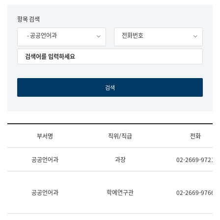
립
국
F
항목 검색
어
o
원
- 공공언어과
전화번호
r
조
m
직
도
국
어
원
원
장
기
획
연
수
부서명
직위/직급
전화
부
기
조
획
공공언어과
과장
02-2669-9721
직
운
및
영
업
과
무
공
공공언어과
학예연구관
02-2669-9766
소
공
개
언
(부
어
서
과