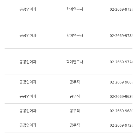
명,
교
공공언어과
학예연구사
02-2669-9738
직
육
위/
연
직
수
급,
과
전
어
공공언어과
학예연구사
02-2669-9733
화,
문
담
연
당
구
업
실
무)
어
공공언어과
학예연구사
02-2669-9724
문
연
구
과
공공언어과
공무직
02-2669-9667
어
문
연
공공언어과
공무직
02-2669-9639
구
과
(사
공공언어과
공무직
02-2669-9680
전
팀)
언
공공언어과
공무직
02-2669-9728
어
정