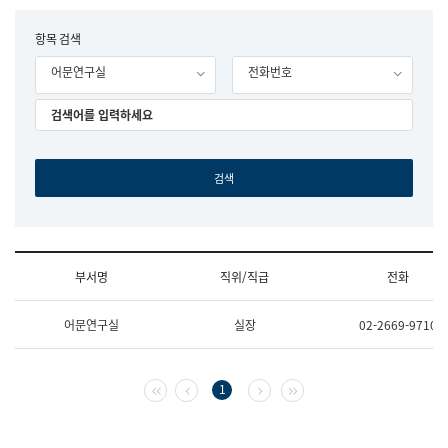
립
국
F
항목 검색
어
o
원
어문연구실
전화번호
r
조
m
직
도
국
어
원
원
장
기
획
연
수
부서명
직위/직급
전화
부
기
조
획
어문연구실
실장
02-2669-9710
직
운
및
영
업
과
무
공
첫 페이지
이전 페이지
다음 페이지
마지막 페이지
1
소
공
개
언
(부
어
서
과