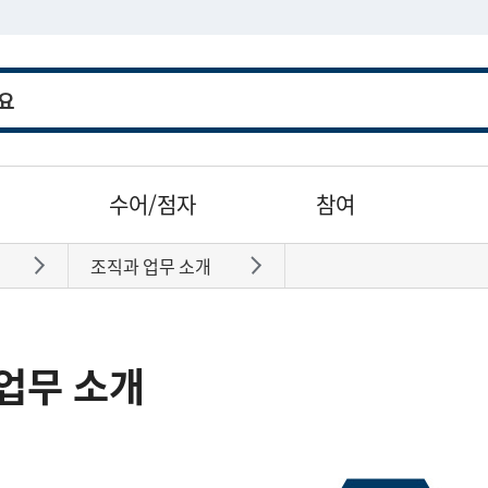
수어/점자
참여
조직과 업무 소개
바로가기
바로가기
업무 소개