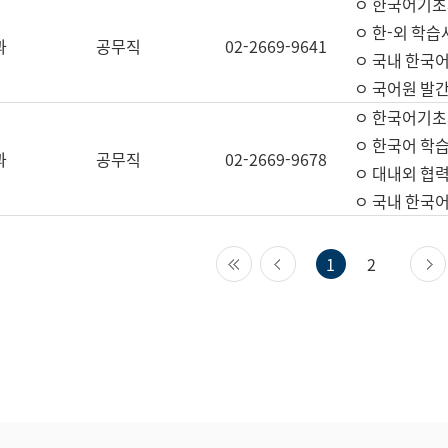
ㅇ 한국어기초
ㅇ 한-외 학습
과
공무직
02-2669-9641
ㅇ 국내 한국
ㅇ 국어원 발간
ㅇ 한국어기초
ㅇ 한국어 학
과
공무직
02-2669-9678
ㅇ 대내외 협력
ㅇ 국내 한국
첫 페이지
이전 페이지
1
2