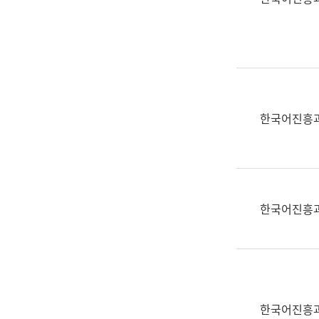
(부
획
서
운
명,
영
직
과
위/
공
직
공
급,
언
한국어진흥
전
어
화,
과
담
교
당
육
업
연
한국어진흥
무)
수
과
어
문
연
구
한국어진흥