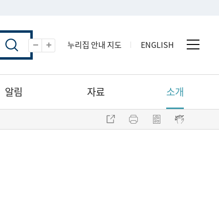
누리집 안내 지도
ENGLISH
전체 
축소
확대
알림
자료
소개
주소 복사
프린트
점자파일 내려받기
점자뷰어 보