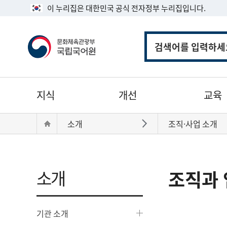
이 누리집은 대한민국 공식 전자정부 누리집입니다.
통
합
검
색
주
지식
개선
교육
메
뉴
현
Home
소개
조직·사업 소개
바로가기
재
위
치:
소개
조직과 
기관 소개