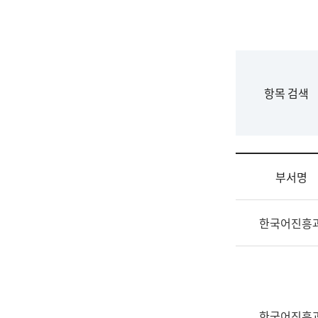
국
립
국
어
원
F
항목 검색
조
o
직
r
도
m
국
어
부서명
원
원
조
장
한국어진흥
직
기
및
획
업
연
무
수
소
부
개
기
한국어진흥