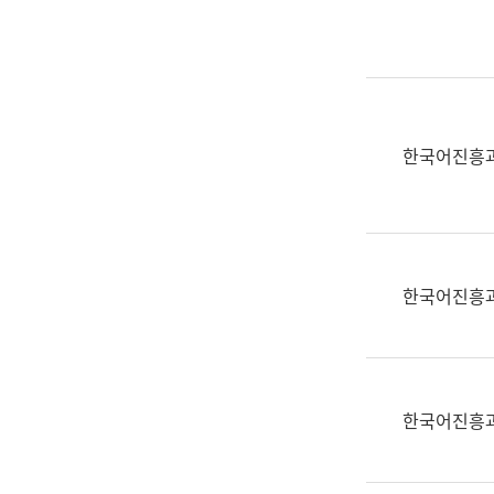
실
어
문
연
구
과
한국어진흥
어
문
연
구
과
한국어진흥
(사
전
팀)
언
어
한국어진흥
정
보
과