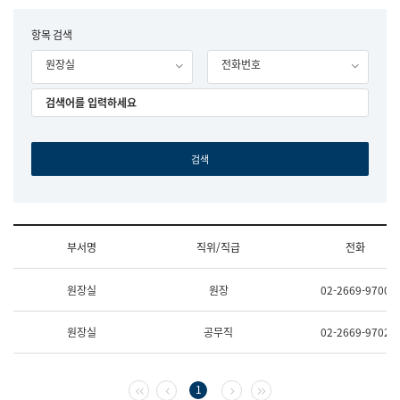
립
국
F
항목 검색
어
o
원
원장실
전화번호
r
조
m
직
도
국
어
원
원
장
기
획
연
수
부서명
직위/직급
전화
부
기
조
획
원장실
원장
02-2669-9700
직
운
및
영
업
과
원장실
공무직
02-2669-9702
무
공
소
공
개
언
(부
어
첫 페이지
이전 페이지
다음 페이지
마지막 페이지
1
서
과