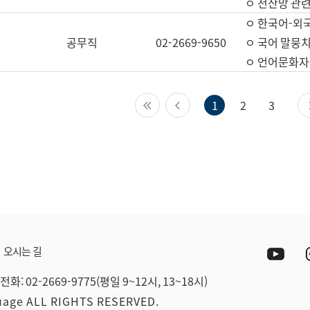
ㅇ 전산망 관련
ㅇ 한국어-외
공무직
02-2669-9650
ㅇ 국어 말뭉치
ㅇ 언어문화자원
첫 페이지
이전 페이지
1
2
3
Yout
오시는 길
전화: 02-2669-9775(평일 9~12시, 13~18시)
guage ALL RIGHTS RESERVED.