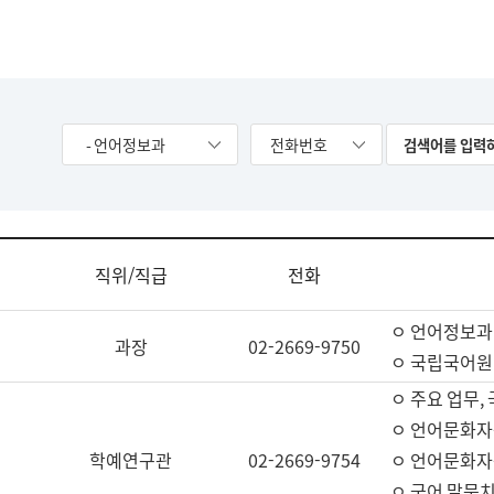
- 언어정보과
전화번호
직위/직급
전화
ㅇ 언어정보과
과장
02-2669-9750
ㅇ 국립국어원
ㅇ 주요 업무,
ㅇ 언어문화자
학예연구관
02-2669-9754
ㅇ 언어문화자
ㅇ 국어 말뭉치