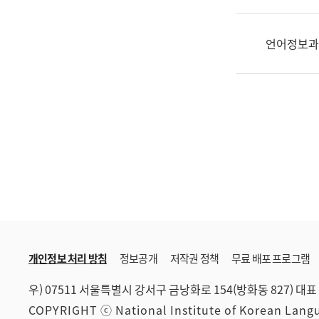
한
국
어
언어정보과
진
흥
과
수
어
점
자
진
흥
과
개인정보 처리 방침
정보공개
저작권 정책
무료 배포 프로그램
우) 07511 서울특별시 강서구 금낭화로 154(방화동 827)
대표 
COPYRIGHT ⓒ National Institute of Korean Lan