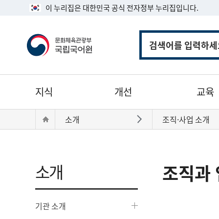
이 누리집은 대한민국 공식 전자정부 누리집입니다.
통
합
검
색
주
지식
개선
교육
메
뉴
현
Home
소개
조직·사업 소개
바로가기
재
위
치:
소개
조직과 
기관 소개