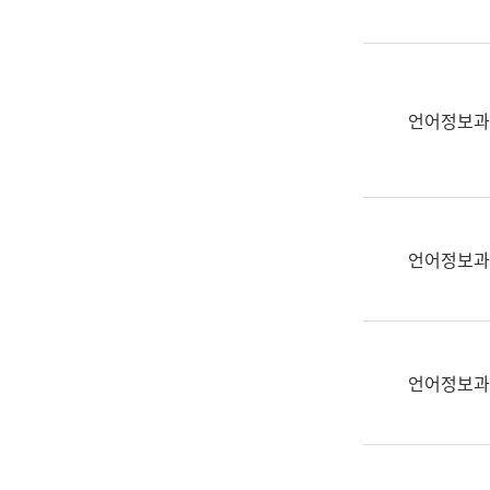
(부
획
서
운
명,
영
직
과
위/
언어정보과
공
직
공
급,
언
전
어
화,
과
담
교
언어정보과
당
육
업
연
무)
수
과
언어정보과
어
문
연
구