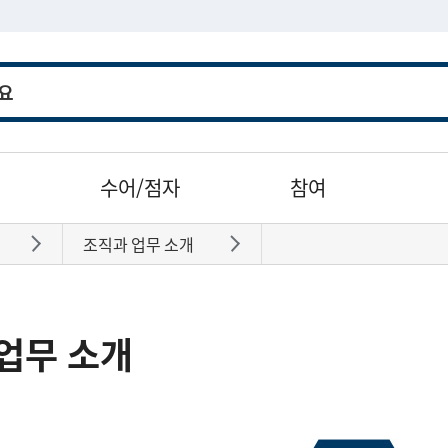
수어/점자
참여
조직과 업무 소개
바로가기
바로가기
업무 소개