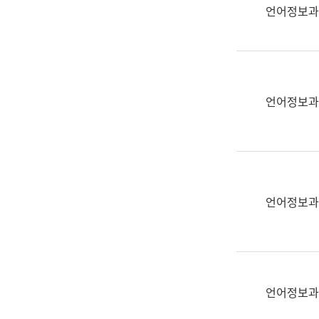
실
언어정보과
어
문
연
구
과
언어정보과
어
문
연
구
과
(사
언어정보과
전
팀)
언
어
정
언어정보과
보
과