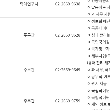
ㅇ 인공지능의
학예연구사
02-2669-9638
ㅇ 말뭉치 원자
ㅇ 과 서무 지
ㅇ 정보화 예산
ㅇ 공공데이터 
주무관
02-2669-9628
ㅇ 성과 관리(
ㅇ 국립국어원
ㅇ 국가정보자
ㅇ 세부사업(
(용어 관리 체
주무관
02-2669-9649
ㅇ 과 서무, 
ㅇ 공무직, 계
ㅇ 관서 지급
ㅇ 국립국어원
ㅇ 국립국어원
주무관
02-2669-9759
ㅇ 개인 정보 