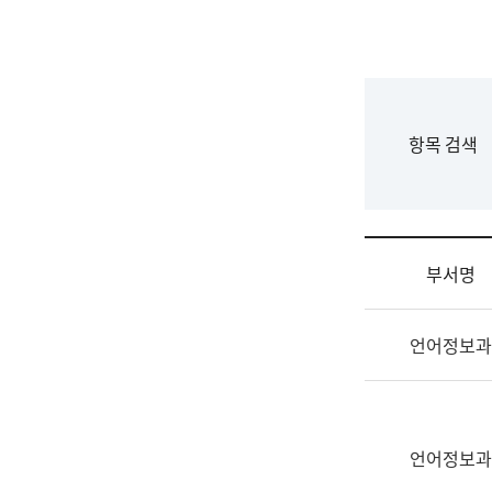
국
립
국
어
원
F
항목 검색
조
o
직
r
도
m
국
어
부서명
원
원
조
장
언어정보과
직
기
및
획
업
연
무
수
소
언어정보과
부
개
기