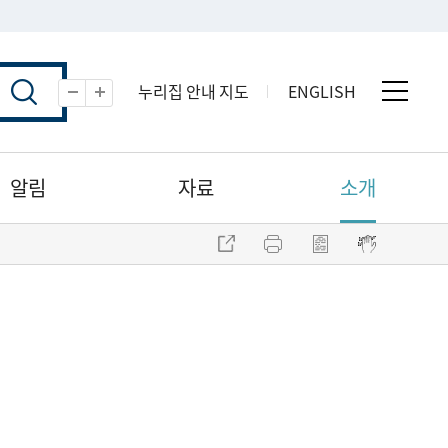
누리집 안내 지도
ENGLISH
전체 
축소
확대
알림
자료
소개
주소 복사
프린트
점자파일 내려받기
점자뷰어 보