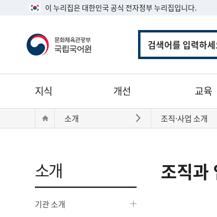
이 누리집은 대한민국 공식 전자정부 누리집입니다.
통
합
검
색
주
지식
개선
교육
메
뉴
현
Home
소개
조직·사업 소개
바로가기
재
위
치:
소개
조직과 
기관 소개