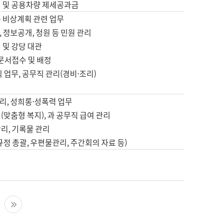
영 및 공용차량 제세공과금
등 비상계획 관련 업무
 정보공개, 청원 등 민원 관리
 및 강당 대관
 문서접수 및 배정
직 업무, 공무직 관리(경비·조리)
영
리, 성희롱·성폭력 업무
(맞춤형 복지), 과 공무직 급여 관리
리, 기록물 관리
규정 총괄, 우편물관리, 주간회의 자료 등)
영
다음 페이지
마지막 페이지