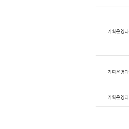
실
어
문
연
구
기획운영과
과
어
문
연
구
과
기획운영과
(사
전
팀)
기획운영과
언
어
정
보
과