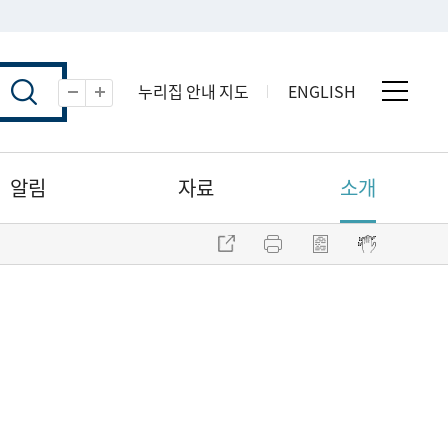
누리집 안내 지도
ENGLISH
전체 
축소
확대
알림
자료
소개
주소 복사
프린트
점자파일 내려받기
점자뷰어 보