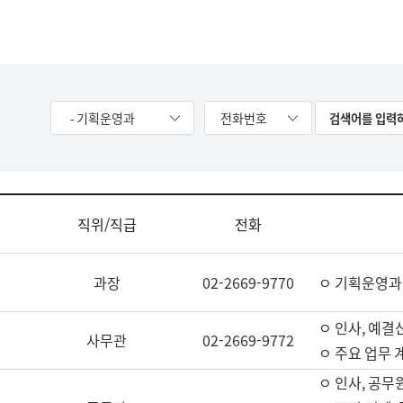
- 기획운영과
전화번호
직위/직급
전화
과장
02-2669-9770
ㅇ 기획운영과
ㅇ 인사, 예결산
사무관
02-2669-9772
ㅇ 주요 업무 
ㅇ 인사, 공무