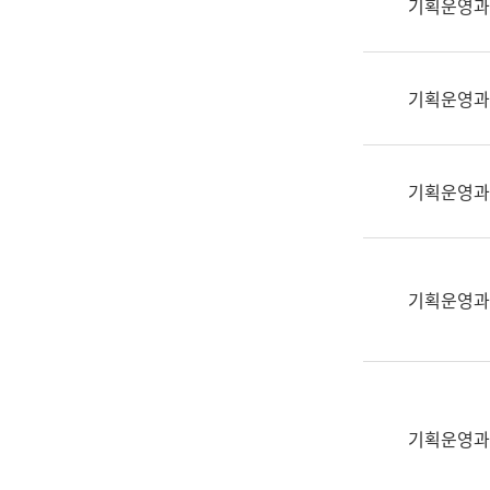
기획운영과
(부
획
서
운
명,
영
직
기획운영과
과
위/
공
직
공
급,
언
기획운영과
전
어
화,
과
담
교
당
육
기획운영과
업
연
무)
수
과
어
문
기획운영과
연
구