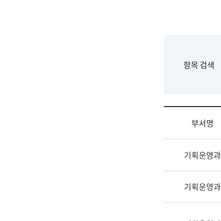
국
립
국
어
원
F
항목 검색
조
o
직
r
도
m
국
어
부서명
원
원
조
장
기획운영과
직
기
및
획
업
연
기획운영과
무
수
소
부
개
기