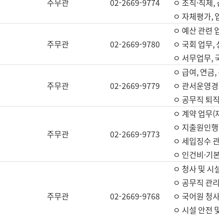
주무관
02-2669-9774
ㅇ 조직·직제,
ㅇ 자체평가,
ㅇ 예산 관련 
주무관
02-2669-9780
ㅇ 국회 업무
ㅇ 서무업무,
ㅇ 급여, 연금
주무관
02-2669-9779
ㅇ 관서운영경비
ㅇ 공무직 퇴직
ㅇ 계약 업무(
ㅇ 지출원인행위
주무관
02-2669-9773
ㅇ 세입징수 
ㅇ 인건비·기
ㅇ 청사 및 시
ㅇ 공무직 관리
주무관
02-2669-9768
ㅇ 국어원 청
ㅇ 시설 안전 