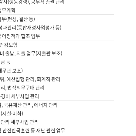
 감사(행동강령), 공무직 총괄 관리
 업무계획
업무(편성, 결산 등)
, 성과관리(통합재정사업평가 등)
 국어정책과 협조 업무
, 건강보험
 출납, 지출 업무(지출관 보조)
금 등
재무관 보조)
, 예산집행 관리, 회계직 관리
관리, 법적의무구매 관리
본경비 세부사업 관리
설, 국유재산 관리, 에너지 관리
(시설·미화)
사관리 세부사업 관리
및 안전한국훈련 등 재난 관련 업무