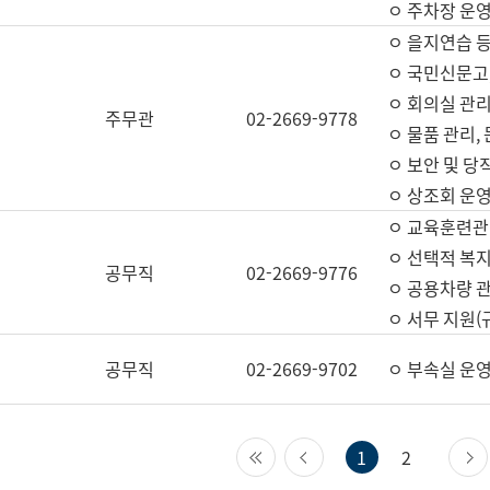
ㅇ 주차장 운
ㅇ 을지연습 
ㅇ 국민신문고,
ㅇ 회의실 관리
주무관
02-2669-9778
ㅇ 물품 관리,
ㅇ 보안 및 당
ㅇ 상조회 운
ㅇ 교육훈련관
ㅇ 선택적 복지
공무직
02-2669-9776
ㅇ 공용차량 관
ㅇ 서무 지원(
공무직
02-2669-9702
ㅇ 부속실 운
첫 페이지
이전 페이지
1
2