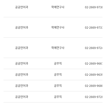
명,
교
공공언어과
학예연구사
02-2669-9738
직
육
위/
연
직
수
급,
과
전
어
공공언어과
학예연구사
02-2669-9733
화,
문
담
연
당
구
업
실
무)
어
공공언어과
학예연구사
02-2669-9724
문
연
구
과
공공언어과
공무직
02-2669-9667
어
문
연
공공언어과
공무직
02-2669-9639
구
과
(사
공공언어과
공무직
02-2669-9680
전
팀)
언
공공언어과
공무직
02-2669-9728
어
정