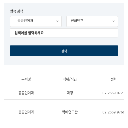
립
국
F
항목 검색
어
o
원
- 공공언어과
전화번호
r
조
m
직
도
국
어
원
원
장
기
획
연
수
부서명
직위/직급
전화
부
기
조
획
공공언어과
과장
02-2669-9721
직
운
및
영
업
과
무
공
공공언어과
학예연구관
02-2669-9766
소
공
개
언
(부
어
서
과