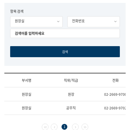
립
국
F
항목 검색
어
o
원
원장실
전화번호
r
조
m
직
도
국
어
원
원
장
기
획
연
수
부서명
직위/직급
전화
부
기
조
획
원장실
원장
02-2669-9700
직
운
및
영
업
과
원장실
공무직
02-2669-9702
무
공
소
공
개
언
(부
어
첫 페이지
이전 페이지
다음 페이지
마지막 페이지
1
서
과