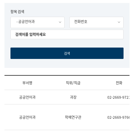
립
국
F
항목 검색
어
o
원
- 공공언어과
전화번호
r
조
m
직
도
국
어
원
원
장
기
획
연
수
부서명
직위/직급
전화
부
기
조
획
공공언어과
과장
02-2669-9721
직
운
및
영
업
과
무
공
공공언어과
학예연구관
02-2669-9766
소
공
개
언
(부
어
서
과