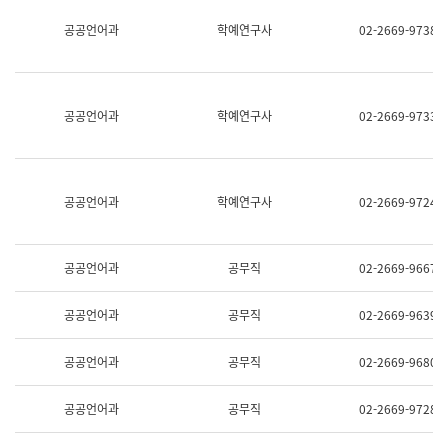
명,
교
공공언어과
학예연구사
02-2669-9738
직
육
위/
연
직
수
급,
과
전
어
공공언어과
학예연구사
02-2669-9733
화,
문
담
연
당
구
업
실
무)
어
공공언어과
학예연구사
02-2669-9724
문
연
구
과
공공언어과
공무직
02-2669-9667
어
문
연
공공언어과
공무직
02-2669-9639
구
과
(사
공공언어과
공무직
02-2669-9680
전
팀)
언
공공언어과
공무직
02-2669-9728
어
정