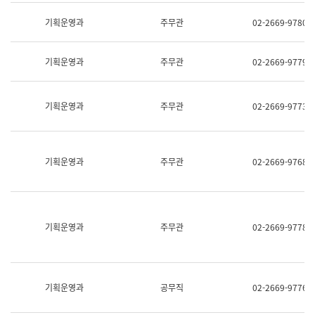
명,
교
직
기획운영과
주무관
02-2669-9780
육
위/
연
직
수
급,
과
기획운영과
주무관
02-2669-9779
전
어
화,
문
담
연
당
기획운영과
주무관
02-2669-9773
구
업
실
무)
어
문
연
기획운영과
주무관
02-2669-9768
구
과
어
문
연
구
기획운영과
주무관
02-2669-9778
과
(사
전
팀)
언
기획운영과
공무직
02-2669-9776
어
정