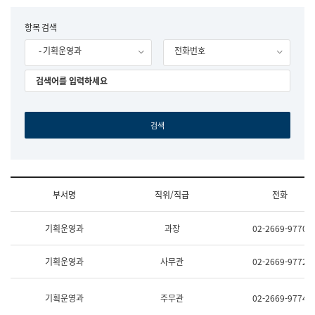
립
국
F
항목 검색
어
o
원
- 기획운영과
전화번호
r
조
m
직
도
국
어
원
원
장
기
획
연
수
부서명
직위/직급
전화
부
기
조
획
기획운영과
과장
02-2669-9770
직
운
및
영
업
과
기획운영과
사무관
02-2669-9772
무
공
소
공
개
언
기획운영과
주무관
02-2669-9774
(부
어
서
과