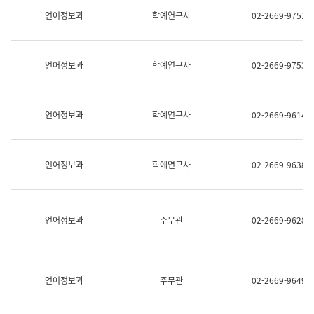
명,
교
언어정보과
학예연구사
02-2669-9751
직
육
위/
연
직
수
급,
과
언어정보과
학예연구사
02-2669-9753
전
어
화,
문
담
연
당
구
언어정보과
학예연구사
02-2669-9614
업
실
무)
어
문
연
언어정보과
학예연구사
02-2669-9638
구
과
어
문
연
언어정보과
주무관
02-2669-9628
구
과
(사
전
팀)
언어정보과
주무관
02-2669-9649
언
어
정