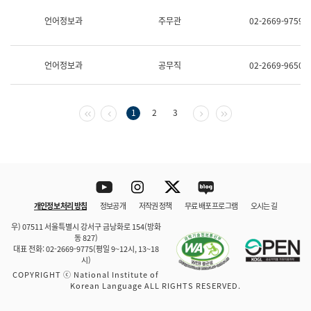
보
과
언어정보과
주무관
02-2669-9759
한
국
어
언어정보과
공무직
02-2669-9650
진
흥
과
수
첫 페이지
이전 페이지
다음 페이지
마지막 페이지
1
2
3
어
점
자
진
흥
과
Youtube
Instagram
Twitter
blog
개인정보 처리 방침
정보공개
저작권 정책
무료 배포 프로그램
오시는 길
바로 가기
문체부와 소속기관
우) 07511 서울특별시 강서구 금낭화로 154(방화
동 827)
대표 전화: 02-2669-9775(평일 9~12시, 13~18
시)
COPYRIGHT ⓒ National Institute of
Korean Language ALL RIGHTS RESERVED.