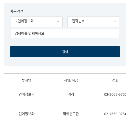
립
국
F
항목 검색
어
o
원
- 언어정보과
전화번호
r
조
m
직
도
국
어
원
원
장
기
획
연
수
부서명
직위/직급
전화
부
기
조
획
언어정보과
과장
02-2669-9750
직
운
및
영
업
과
무
공
언어정보과
학예연구관
02-2669-9754
소
공
개
언
(부
어
서
과