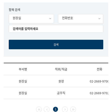
립
국
F
항목 검색
어
o
원
원장실
전화번호
r
조
m
직
도
국
어
원
원
장
기
획
연
수
부서명
직위/직급
전화
부
기
조
획
원장실
원장
02-2669-9700
직
운
및
영
업
과
원장실
공무직
02-2669-9702
무
공
소
공
개
언
(부
어
첫 페이지
이전 페이지
다음 페이지
마지막 페이지
1
서
과