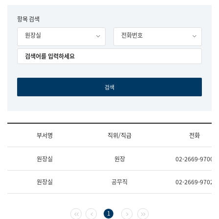
립
국
F
항목 검색
어
o
원
원장실
전화번호
r
조
m
직
도
국
어
원
원
장
기
획
연
수
부서명
직위/직급
전화
부
기
조
획
원장실
원장
02-2669-9700
직
운
및
영
업
과
원장실
공무직
02-2669-9702
무
공
소
공
개
언
(부
어
첫 페이지
이전 페이지
다음 페이지
마지막 페이지
1
서
과