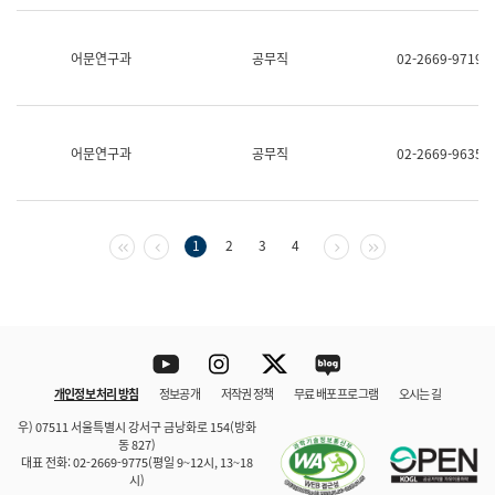
보
과
한
어문연구과
공무직
02-2669-9719
국
어
진
흥
과
어문연구과
공무직
02-2669-9635
수
어
점
자
진
첫 페이지
이전 페이지
다음 페이지
마지막 페이지
1
2
3
4
흥
과
Youtube
Instagram
Twitter
blog
개인정보 처리 방침
정보공개
저작권 정책
무료 배포 프로그램
오시는 길
바로 가기
문체부와 소속기관
우) 07511 서울특별시 강서구 금낭화로 154(방화
동 827)
대표 전화: 02-2669-9775(평일 9~12시, 13~18
시)