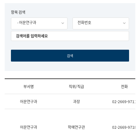
립
국
F
항목 검색
어
o
원
- 어문연구과
전화번호
r
조
m
직
도
국
어
원
원
장
기
획
연
수
부서명
직위/직급
전화
부
기
조
획
어문연구과
과장
02-2669-9711
직
운
및
영
업
과
무
공
소
공
어문연구과
학예연구관
02-2669-9718
개
언
(부
어
서
과