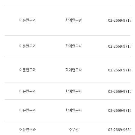
명,
교
직
육
위/
연
직
어문연구과
학예연구관
02-2669-9713
수
급,
과
전
어
화,
문
담
연
당
구
어문연구과
학예연구사
02-2669-9717
업
실
무)
어
문
연
어문연구과
학예연구사
02-2669-9714
구
과
어
문
어문연구과
학예연구사
02-2669-9712
연
구
과
(사
어문연구과
학예연구사
02-2669-9716
전
팀)
언
어
어문연구과
주무관
02-2669-9630
정