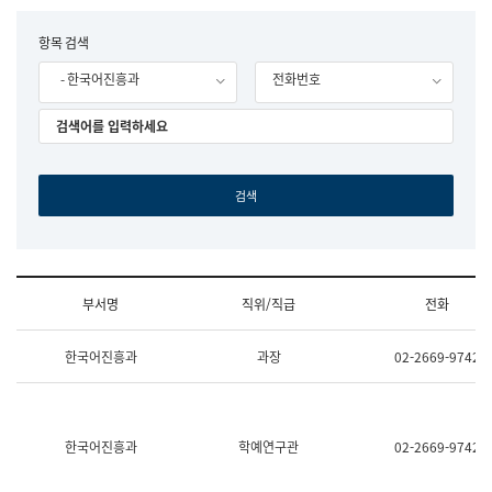
립
국
F
항목 검색
어
o
원
- 한국어진흥과
전화번호
r
조
m
직
도
국
어
원
원
장
기
획
연
수
부서명
직위/직급
전화
부
기
조
획
한국어진흥과
과장
02-2669-9742
직
운
및
영
업
과
무
공
소
공
한국어진흥과
학예연구관
02-2669-9742
개
언
(부
어
서
과