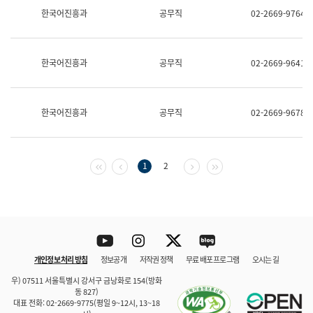
보
한국어진흥과
공무직
02-2669-9764
과
한
국
어
한국어진흥과
공무직
02-2669-9641
진
흥
과
수
한국어진흥과
공무직
02-2669-9678
어
점
자
진
흥
첫 페이지
이전 페이지
다음 페이지
마지막 페이지
1
2
과
Youtube
Instagram
Twitter
blog
개인정보 처리 방침
정보공개
저작권 정책
무료 배포 프로그램
오시는 길
바로 가기
문체부와 소속기관
우) 07511 서울특별시 강서구 금낭화로 154(방화
동 827)
대표 전화: 02-2669-9775(평일 9~12시, 13~18