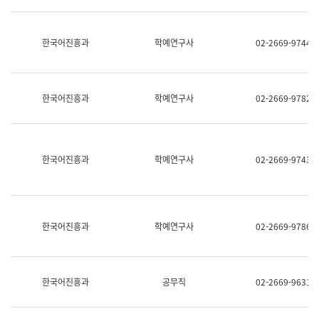
명,
교
직
육
위/
연
한국어진흥과
학예연구사
02-2669-9744
직
수
급,
과
전
어
화,
문
담
연
한국어진흥과
학예연구사
02-2669-9782
당
구
업
실
무)
어
문
연
한국어진흥과
학예연구사
02-2669-9743
구
과
어
문
연
한국어진흥과
학예연구사
02-2669-9786
구
과
(사
전
팀)
한국어진흥과
공무직
02-2669-9631
언
어
정