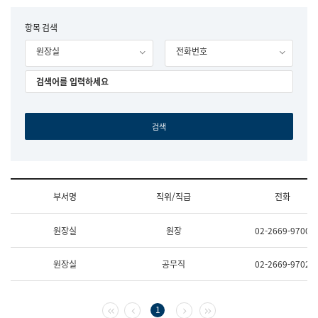
립
국
F
항목 검색
어
o
원
원장실
전화번호
r
조
m
직
도
국
어
원
원
장
기
획
연
수
부서명
직위/직급
전화
부
기
조
획
원장실
원장
02-2669-9700
직
운
및
영
업
과
원장실
공무직
02-2669-9702
무
공
소
공
개
언
(부
어
첫 페이지
이전 페이지
다음 페이지
마지막 페이지
1
서
과