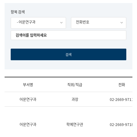
립
국
F
항목 검색
어
o
원
- 어문연구과
전화번호
r
조
m
직
도
국
어
원
원
장
기
획
연
수
부서명
직위/직급
전화
부
기
조
획
어문연구과
과장
02-2669-9711
직
운
및
영
업
과
무
공
소
공
어문연구과
학예연구관
02-2669-9718
개
언
(부
어
서
과