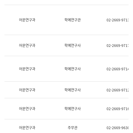
명,
교
직
육
위/
연
직
어문연구과
학예연구관
02-2669-9713
수
급,
과
전
어
화,
문
담
연
당
구
어문연구과
학예연구사
02-2669-9717
업
실
무)
어
문
연
어문연구과
학예연구사
02-2669-9714
구
과
어
문
어문연구과
학예연구사
02-2669-9712
연
구
과
(사
어문연구과
학예연구사
02-2669-9716
전
팀)
언
어
어문연구과
주무관
02-2669-9630
정