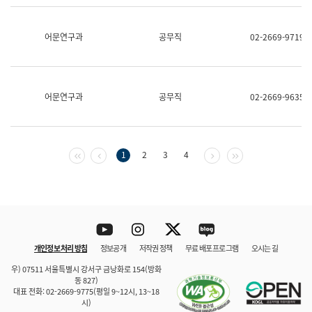
보
과
한
어문연구과
공무직
02-2669-9719
국
어
진
흥
과
어문연구과
공무직
02-2669-9635
수
어
점
자
진
첫 페이지
이전 페이지
다음 페이지
마지막 페이지
1
2
3
4
흥
과
Youtube
Instagram
Twitter
blog
개인정보 처리 방침
정보공개
저작권 정책
무료 배포 프로그램
오시는 길
바로 가기
문체부와 소속기관
우) 07511 서울특별시 강서구 금낭화로 154(방화
동 827)
대표 전화: 02-2669-9775(평일 9~12시, 13~18
시)