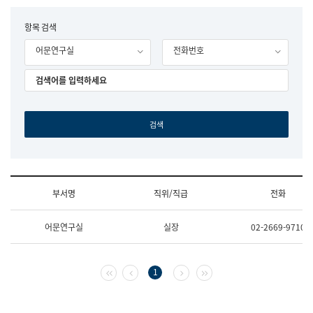
립
국
F
항목 검색
어
o
원
어문연구실
전화번호
r
조
m
직
도
국
어
원
원
장
기
획
연
수
부서명
직위/직급
전화
부
기
조
획
어문연구실
실장
02-2669-9710
직
운
및
영
업
과
무
공
첫 페이지
이전 페이지
다음 페이지
마지막 페이지
1
소
공
개
언
(부
어
서
과