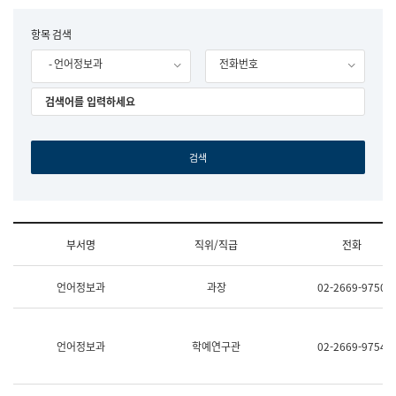
립
국
F
항목 검색
어
o
원
- 언어정보과
전화번호
r
조
m
직
도
국
어
원
원
장
기
획
연
수
부서명
직위/직급
전화
부
기
조
획
언어정보과
과장
02-2669-9750
직
운
및
영
업
과
무
공
언어정보과
학예연구관
02-2669-9754
소
공
개
언
(부
어
서
과