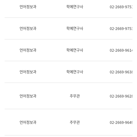
명,
교
언어정보과
학예연구사
02-2669-9751
직
육
위/
연
직
수
급,
과
언어정보과
학예연구사
02-2669-9753
전
어
화,
문
담
연
당
구
언어정보과
학예연구사
02-2669-9614
업
실
무)
어
문
연
언어정보과
학예연구사
02-2669-9638
구
과
어
문
연
언어정보과
주무관
02-2669-9628
구
과
(사
전
팀)
언어정보과
주무관
02-2669-9649
언
어
정