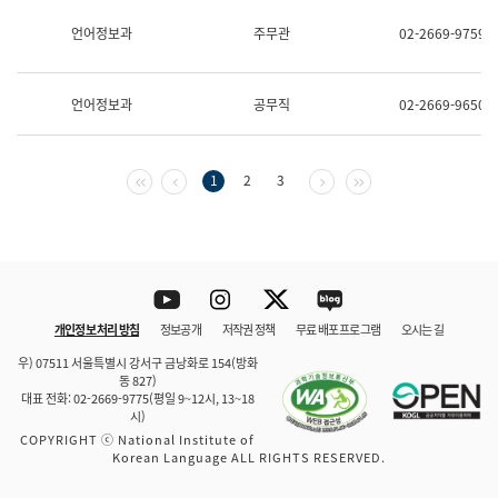
보
과
언어정보과
주무관
02-2669-9759
한
국
어
언어정보과
공무직
02-2669-9650
진
흥
과
수
첫 페이지
이전 페이지
다음 페이지
마지막 페이지
1
2
3
어
점
자
진
흥
과
Youtube
Instagram
Twitter
blog
개인정보 처리 방침
정보공개
저작권 정책
무료 배포 프로그램
오시는 길
바로 가기
문체부와 소속기관
우) 07511 서울특별시 강서구 금낭화로 154(방화
동 827)
대표 전화: 02-2669-9775(평일 9~12시, 13~18
시)
COPYRIGHT ⓒ National Institute of
Korean Language ALL RIGHTS RESERVED.