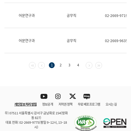
보
과
한
어문연구과
공무직
02-2669-9719
국
어
진
흥
과
어문연구과
공무직
02-2669-9635
수
어
점
자
진
첫 페이지
이전 페이지
다음 페이지
마지막 페이지
1
2
3
4
흥
과
Youtube
Instagram
Twitter
blog
개인정보 처리 방침
정보공개
저작권 정책
무료 배포 프로그램
오시는 길
바로 가기
문체부와 소속기관
우) 07511 서울특별시 강서구 금낭화로 154(방화
동 827)
대표 전화: 02-2669-9775(평일 9~12시, 13~18
시)