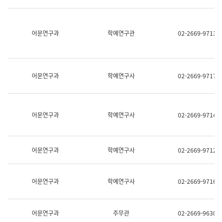
명,
교
직
육
위/
연
직
어문연구과
학예연구관
02-2669-9713
수
급,
과
전
어
화,
문
담
연
당
구
어문연구과
학예연구사
02-2669-9717
업
실
무)
어
문
연
어문연구과
학예연구사
02-2669-9714
구
과
어
문
어문연구과
학예연구사
02-2669-9712
연
구
과
(사
어문연구과
학예연구사
02-2669-9716
전
팀)
언
어
어문연구과
주무관
02-2669-9630
정