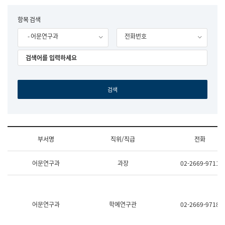
립
국
F
항목 검색
어
o
원
- 어문연구과
전화번호
r
조
m
직
도
국
어
원
원
장
기
획
연
수
부서명
직위/직급
전화
부
기
조
획
어문연구과
과장
02-2669-9711
직
운
및
영
업
과
무
공
소
공
어문연구과
학예연구관
02-2669-9718
개
언
(부
어
서
과