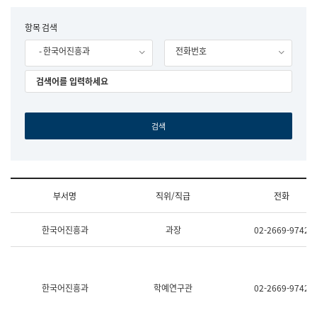
립
국
F
항목 검색
어
o
원
- 한국어진흥과
전화번호
r
조
m
직
도
국
어
원
원
장
기
획
연
수
부서명
직위/직급
전화
부
기
조
획
한국어진흥과
과장
02-2669-9742
직
운
및
영
업
과
무
공
소
공
한국어진흥과
학예연구관
02-2669-9742
개
언
(부
어
서
과