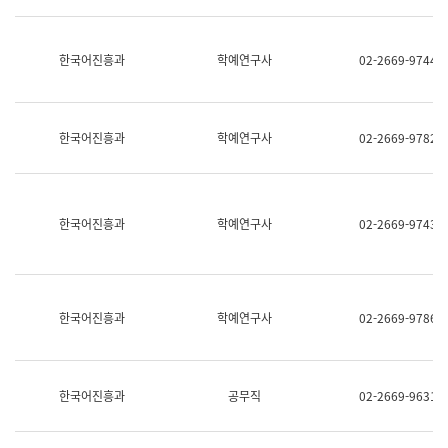
명,
교
직
육
위/
연
한국어진흥과
학예연구사
02-2669-9744
직
수
급,
과
전
어
화,
문
담
연
한국어진흥과
학예연구사
02-2669-9782
당
구
업
실
무)
어
문
연
한국어진흥과
학예연구사
02-2669-9743
구
과
어
문
연
한국어진흥과
학예연구사
02-2669-9786
구
과
(사
전
팀)
한국어진흥과
공무직
02-2669-9631
언
어
정