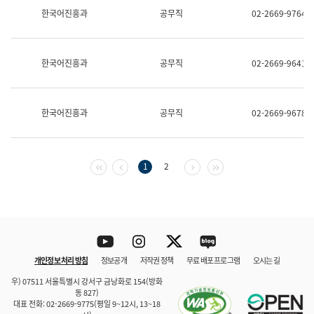
보
한국어진흥과
공무직
02-2669-9764
과
한
국
어
한국어진흥과
공무직
02-2669-9641
진
흥
과
수
한국어진흥과
공무직
02-2669-9678
어
점
자
진
흥
첫 페이지
이전 페이지
다음 페이지
마지막 페이지
1
2
과
Youtube
Instagram
Twitter
blog
개인정보 처리 방침
정보공개
저작권 정책
무료 배포 프로그램
오시는 길
바로 가기
문체부와 소속기관
우) 07511 서울특별시 강서구 금낭화로 154(방화
동 827)
대표 전화: 02-2669-9775(평일 9~12시, 13~18