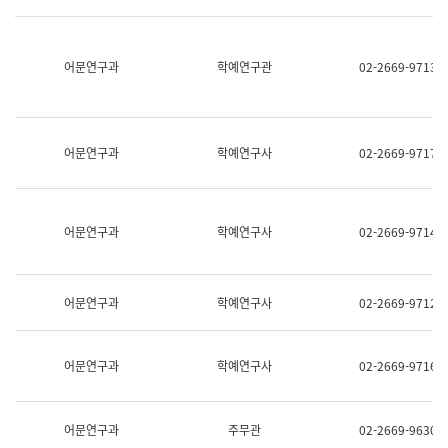
명,
교
직
육
위/
연
직
어문연구과
학예연구관
02-2669-9713
수
급,
과
전
어
화,
문
담
연
당
구
어문연구과
학예연구사
02-2669-9717
업
실
무)
어
문
연
어문연구과
학예연구사
02-2669-9714
구
과
어
문
어문연구과
학예연구사
02-2669-9712
연
구
과
(사
어문연구과
학예연구사
02-2669-9716
전
팀)
언
어
어문연구과
주무관
02-2669-9630
정