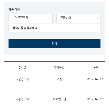
립
국
F
항목 검색
어
o
원
- 어문연구과
전화번호
r
조
m
직
도
국
어
원
원
장
기
획
연
수
부서명
직위/직급
전화
부
기
조
획
어문연구과
과장
02-2669-9711
직
운
및
영
업
과
무
공
소
공
어문연구과
학예연구관
02-2669-9718
개
언
(부
어
서
과