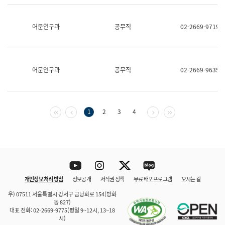
보
과
한
어문연구과
공무직
02-2669-9719
국
어
진
흥
과
어문연구과
공무직
02-2669-9635
수
어
점
자
진
첫 페이지
이전 페이지
다음 페이지
마지막 페이지
1
2
3
4
흥
과
Youtube
Instagram
Twitter
blog
개인정보 처리 방침
정보공개
저작권 정책
무료 배포 프로그램
오시는 길
바로 가기
문체부와 소속기관
우) 07511 서울특별시 강서구 금낭화로 154(방화
동 827)
대표 전화: 02-2669-9775(평일 9~12시, 13~18
시)