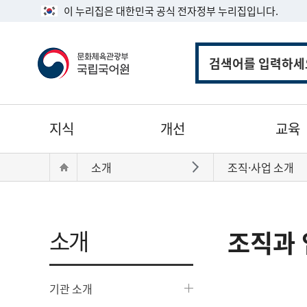
이 누리집은 대한민국 공식 전자정부 누리집입니다.
통
합
검
색
주
지식
개선
교육
메
뉴
현
Home
소개
조직·사업 소개
바로가기
재
위
치:
소개
조직과 
기관 소개