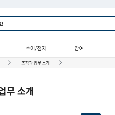
수어/점자
참여
조직과 업무 소개
바로가기
바로가기
업무 소개