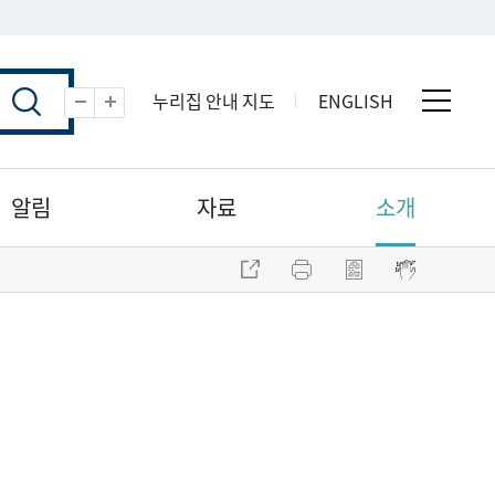
누리집 안내 지도
ENGLISH
전체 
축소
확대
알림
자료
소개
주소 복사
프린트
점자파일 내려받기
점자뷰어 보