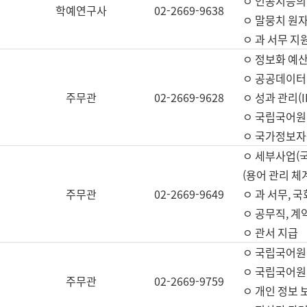
ㅇ 인공지능의
학예연구사
02-2669-9638
ㅇ 말뭉치 원자
ㅇ 과 서무 지
ㅇ 정보화 예산
ㅇ 공공데이터 
주무관
02-2669-9628
ㅇ 성과 관리(
ㅇ 국립국어원
ㅇ 국가정보자
ㅇ 세부사업(
(용어 관리 체
주무관
02-2669-9649
ㅇ 과 서무, 
ㅇ 공무직, 계
ㅇ 관서 지급
ㅇ 국립국어원
ㅇ 국립국어원
주무관
02-2669-9759
ㅇ 개인 정보 