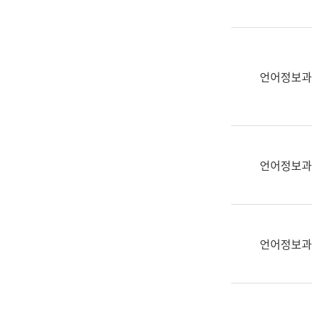
(부
획
서
운
명,
영
직
과
위/
언어정보과
공
직
공
급,
언
전
어
화,
과
담
교
언어정보과
당
육
업
연
무)
수
과
언어정보과
어
문
연
구