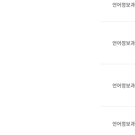
실
언어정보과
어
문
연
구
과
언어정보과
어
문
연
구
과
(사
언어정보과
전
팀)
언
어
정
언어정보과
보
과