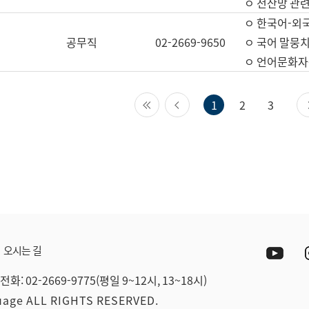
ㅇ 전산망 관련
ㅇ 한국어-외
공무직
02-2669-9650
ㅇ 국어 말뭉치
ㅇ 언어문화자원
첫 페이지
이전 페이지
1
2
3
Yout
오시는 길
전화: 02-2669-9775(평일 9~12시, 13~18시)
guage ALL RIGHTS RESERVED.