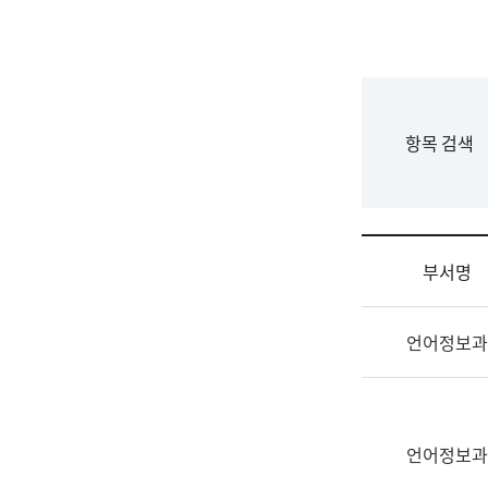
국
립
국
어
원
F
항목 검색
조
o
직
r
도
m
국
어
부서명
원
원
조
장
언어정보과
직
기
및
획
업
연
무
수
소
언어정보과
부
개
기