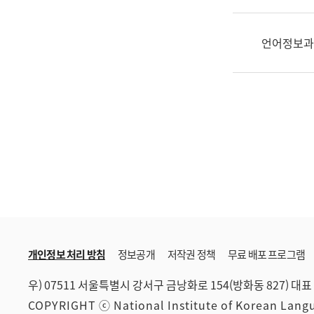
한
국
어
언어정보과
진
흥
과
수
어
점
자
진
흥
과
개인정보 처리 방침
정보공개
저작권 정책
무료 배포 프로그램
우) 07511 서울특별시 강서구 금낭화로 154(방화동 827)
대표 
COPYRIGHT ⓒ National Institute of Korean Lan