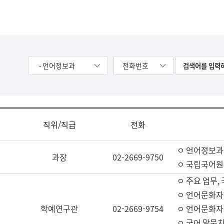
- 언어정보과
전화번호
직위/직급
전화
ㅇ 언어정보과
과장
02-2669-9750
ㅇ 국립국어원
ㅇ 주요 업무,
ㅇ 언어문화자
학예연구관
02-2669-9754
ㅇ 언어문화자
ㅇ 국어 말뭉치